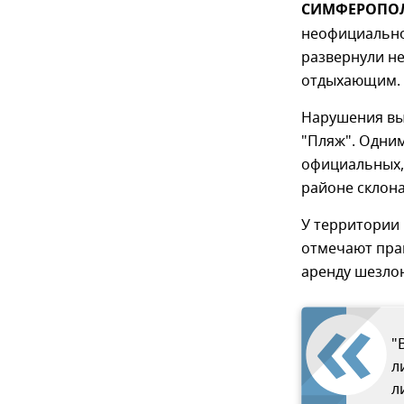
СИМФЕРОПОЛЬ
неофициально
развернули н
отдыхающим. 
Нарушения вы
"Пляж". Одним
официальных, 
районе склона
У территории 
отмечают прав
аренду шезлон
"
л
л