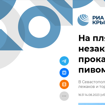
На пл
незак
прока
пиво
В Севастопол
лежаков и т
16:31 14.08.2023
(об