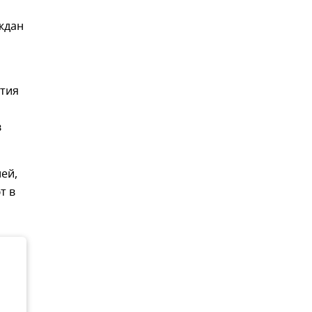
ждан
тия
в
лей,
т в