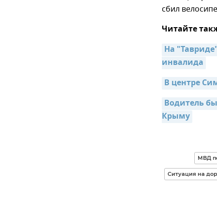
сбил велосипе
Читайте так
На "Тавриде"
инвалида
В центре Си
Водитель бы
Крыму
МВД п
Ситуация на до