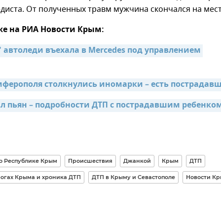
диста. От полученных травм мужчина скончался на мест
же на РИА Новости Крым:
 автоледи въехала в Mercedes под управлением 
мферополя столкнулись иномарки – есть пострадав
л пьян – подробности ДТП с пострадавшим ребенком 
о Республике Крым
Происшествия
Джанкой
Крым
ДТП
рогах Крыма и хроника ДТП
ДТП в Крыму и Севастополе
Новости К