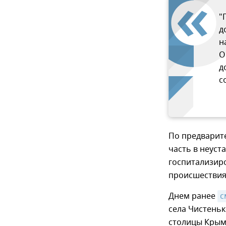
"
д
н
О
д
с
По предварит
часть в неуст
госпитализир
происшествия
Днем ранее
с
села Чистеньк
столицы Крым