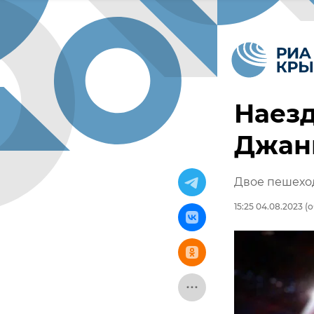
Наезд
Джанк
Двое пешеход
15:25 04.08.2023
(о