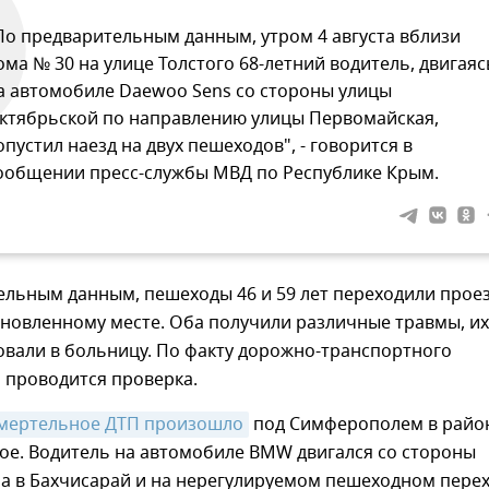
По предварительным данным, утром 4 августа вблизи
ома № 30 на улице Толстого 68-летний водитель, двигаяс
а автомобиле Daewoo Sens со стороны улицы
ктябрьской по направлению улицы Первомайская,
опустил наезд на двух пешеходов", - говорится в
ообщении пресс-службы МВД по Республике Крым.
ельным данным, пешеходы 46 и 59 лет переходили прое
ановленному месте. Оба получили различные травмы, их
овали в больницу. По факту дорожно-транспортного
 проводится проверка.
мертельное ДТП произошло
под Симферополем в райо
ое. Водитель на автомобиле BMW двигался со стороны
а в Бахчисарай и на нерегулируемом пешеходном пере