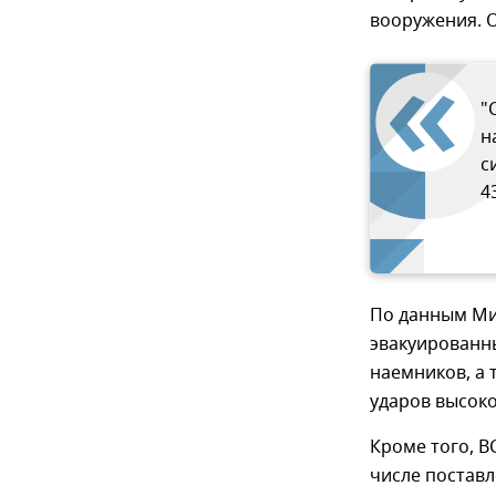
вооружения. 
"
н
с
4
По данным Ми
эвакуированны
наемников, а 
ударов высок
Кроме того, В
числе постав