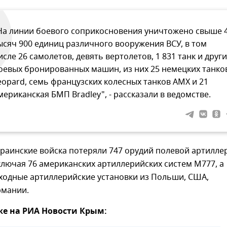
На линии боевого соприкосновения уничтожено свыше 
ысяч 900 единиц различного вооружения ВСУ, в том
исле 26 самолетов, девять вертолетов, 1 831 танк и други
оевых бронированных машин, из них 25 немецких танко
eopard, семь французских колесных танков AMX и 21
мериканская БМП Bradley", - рассказали в ведомстве.
краинские войска потеряли 747 орудий полевой артилле
лючая 76 американских артиллерийских систем М777, а
ходные артиллерийские установки из Польши, США,
рмании.
же на РИА Новости Крым: