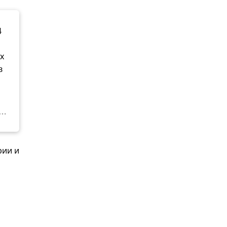
4
х
в
рии и