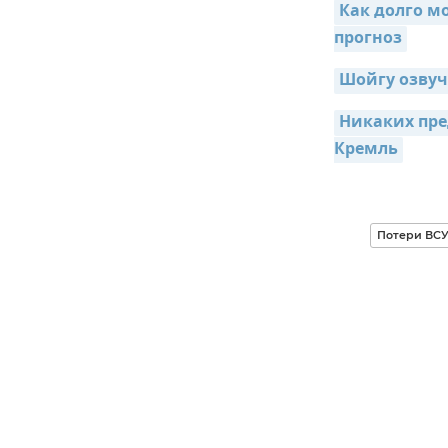
Как долго мо
прогноз
Шойгу озвуч
Никаких пре
Кремль
Потери ВС