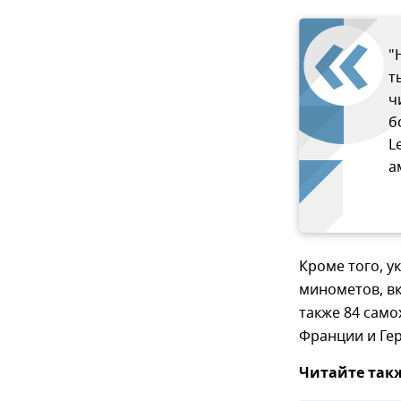
"
т
ч
б
L
а
Кроме того, у
минометов, вк
также 84 само
Франции и Ге
Читайте так