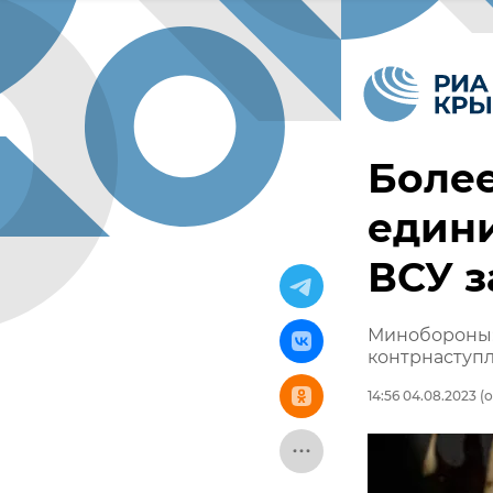
Более
едини
ВСУ з
Минобороны: 
контрнаступ
14:56 04.08.2023
(о