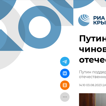
Путин
чино
отече
Путин подде
отечественн
14:10 03.08.2023
(о