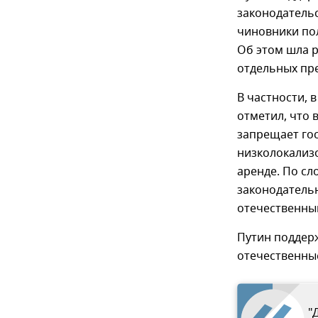
законодательс
чиновники по
Об этом шла р
отдельных пр
В частности, 
отметил, что 
запрещает го
низколокализо
аренде. По с
законодатель
отечественны
Путин поддер
отечественны
"