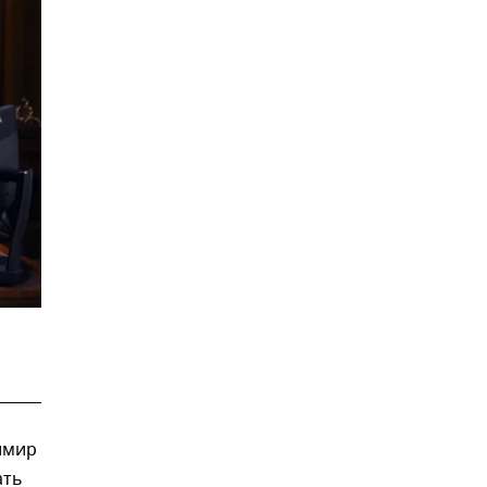
имир
ать