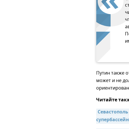
с
ч
ч
а
П
и
Путин также о
может и не до
ориентирован
Читайте так
Севастополь
супербассей