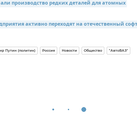
чали производство редких деталей для атомных 
дприятия активно переходят на отечественный соф
р Путин (политик)
Россия
Новости
Общество
"АвтоВАЗ"