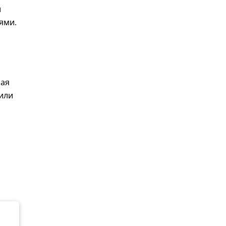
и
ями.
рая
или