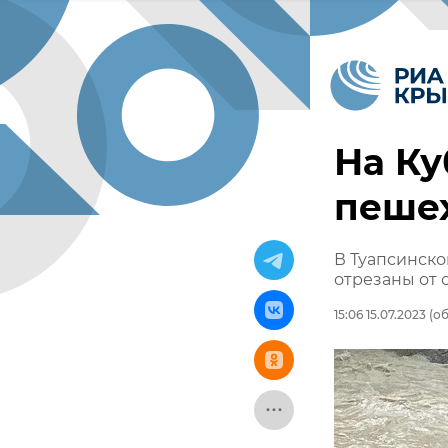
На К
пеше
В Туапсинско
отрезаны от
15:06 15.07.2023
(об