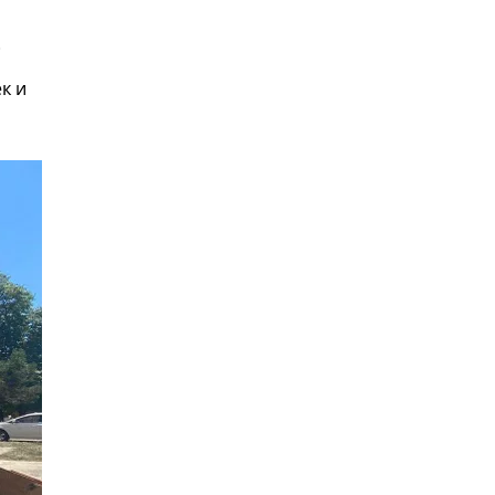
.
к и