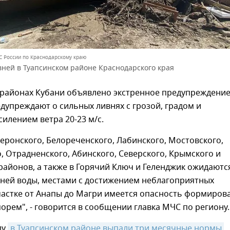
С России по Краснодарскому краю
вней в Туапсинском районе Краснодарского края
 районах Кубани объявлено экстренное предупреждение
дупреждают о сильных ливнях с грозой, градом и
илением ветра 20-23 м/с.
еронского, Белореченского, Лабинского, Мостовского,
, Отрадненского, Абинского, Северского, Крымского и
районов, а также в Горячий Ключ и Геленджик ожидаютс
ней воды, местами с достижением неблагоприятных
частке от Анапы до Магри имеется опасность формиров
орем", - говорится в сообщении главка МЧС по региону.
ду
в Туапсинском районе выпали три месячные нормы 