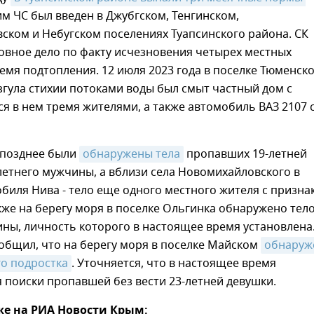
им ЧС был введен в Джубгском, Тенгинском,
ском и Небугском поселениях Туапсинского района. СК
овное дело по факту исчезновения четырех местных
емя подтопления. 12 июля 2023 года в поселке Тюменск
згула стихии потоками воды был смыт частный дом с
 в нем тремя жителями, а также автомобиль ВАЗ 2107 
 позднее были
обнаружены тела
пропавших 19-летней
летнего мужчины, а вблизи села Новомихайловского в
биля Нива - тело еще одного местного жителя с призна
кже на берегу моря в поселке Ольгинка обнаружено тело
ны, личность которого в настоящее время установлена.
общил, что на берегу моря в поселке Майском
обнаруж
го подростка
. Уточняется, что в настоящее время
поиски пропавшей без вести 23-летней девушки.
же на РИА Новости Крым: