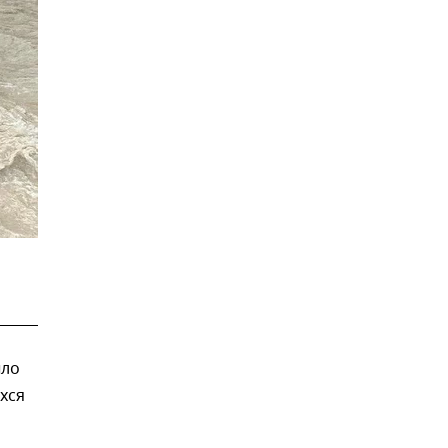
ыло
хся