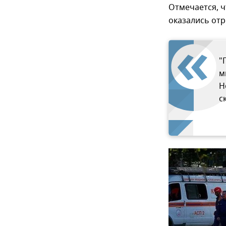
Отмечается, 
оказались отр
"
м
Н
с