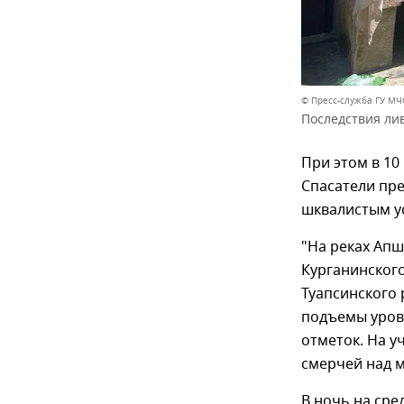
© Пресс-служба ГУ МЧ
Последствия ли
При этом в 10
Спасатели пре
шквалистым ус
"На реках Апш
Курганинского
Туапсинского 
подъемы уров
отметок. На у
смерчей над м
В ночь на сре