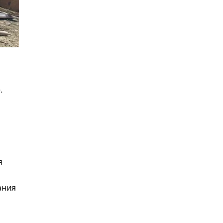
.
я
ания