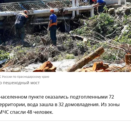
С России по Краснодарскому краю
о пешеходный мост
 населенном пункте оказались подтопленными 72
рритории, вода зашла в 32 домовладения. Из зоны
ЧС спасли 48 человек.