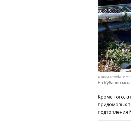
© Пресс-служба ГУ МЧ
На Кубани смыл
Кроме того, в
придомовых те
подтопления М