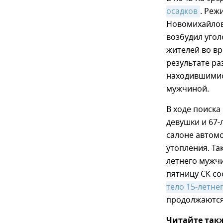
осадков
. Реж
Новомихайлов
возбудил угол
жителей во вр
результате ра
находившимися
мужчиной.
В ходе поиска
девушки и 67-
салоне автомо
утопления. Та
летнего мужчи
пятницу СК со
тело 15-летне
продолжаются 
Читайте так