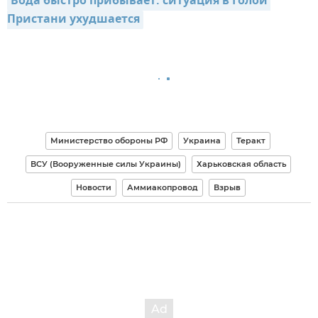
Вода быстро прибывает: ситуация в Голой 
Пристани ухудшается
Министерство обороны РФ
Украина
Теракт
ВСУ (Вооруженные силы Украины)
Харьковская область
Новости
Аммиакопровод
Взрыв