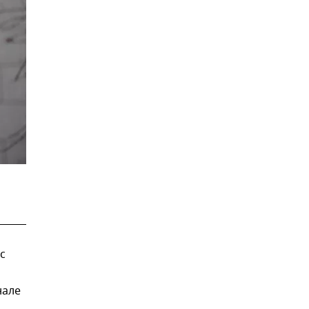
с
нале