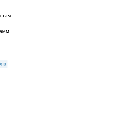
и там
рамм
 в 