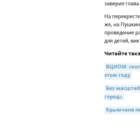
заверил глав
На перекрестк
же, на Пушкин
проведение р
для детей, ви
Читайте так
ВЦИОМ: скол
этом году
Без масштаб
город
а
Крымчане пе