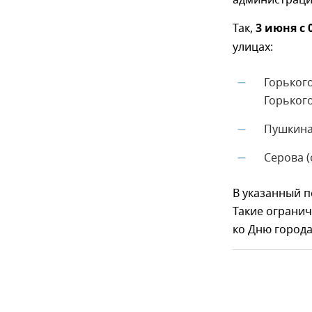
администраци
Так,
3 июня с 0
улицах:
Горького
—
Горького
Пушкина 
—
Серова (
—
В указанный п
Такие ограни
ко Дню города