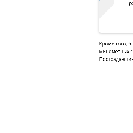
р
-
Кроме того, б
минометных с
Пострадавших