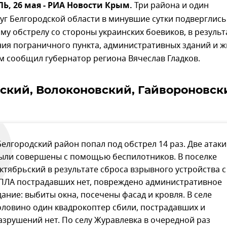
, 26 мая - РИА Новости Крым.
Три района и один
уг Белгородской области в минувшие сутки подверглись
у обстрелу со стороны украинских боевиков, в результ
ния пограничного пункта, административных зданий и 
м сообщил губернатор региона Вячеслав Гладков.
ский, Волоконовский, Гайвороновск
Белгородский район попал под обстрел 14 раз. Две атаки
ыли совершены с помощью беспилотников. В поселке
ктябрьский в результате сброса взрывного устройства с
ПЛА пострадавших нет, повреждено административное
дание: выбиты окна, посечены фасад и кровля. В селе
оловино один квадрокоптер сбили, пострадавших и
азрушений нет. По селу Журавлевка в очередной раз