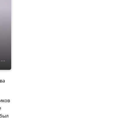
ва
иков
е
 был