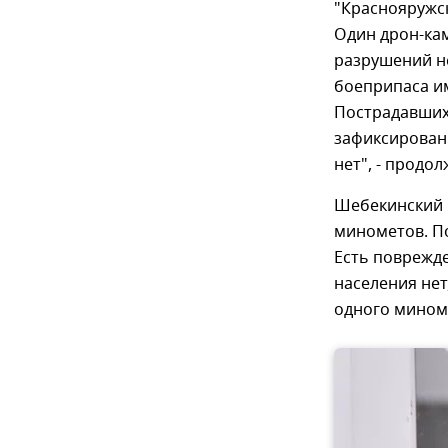
"Краснояружск
Один дрон-кам
разрушений не
боеприпаса и
Пострадавших 
зафиксирован
нет", - продол
Шебекинский г
минометов. По
Есть поврежд
населения нет
одного мином