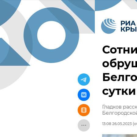
Сотни
обру
Белго
сутки
Гладков расс
Белгородской
13:08 26.05.2023
(о