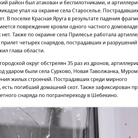
ий район был атакован и беспилотниками, и артиллери
икадзе упал на окраине села Староселье. Пострадавших
т. В поселке Красная Яруга в результате падения фрагм
меется повреждение кровли одного частного домовладе
нет. Также по окраине села Прилесье работала артилле
 прилет четырех снарядов, пострадавших и разрушений
жил глава области.
ородской округ обстрелян 35 раз из дронов, артиллери
д ударом были села Сурково, Новая Таволжанка, Муром
ения жилых строений. Пострадавших среди мирного
, есть погибший домашний скот. Также зафиксирован п
етного снаряда по погранпереходу в Шебекино.