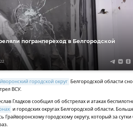
реляли погранпереход в Белгородской
:22
айворонский городской округ
Белгородской области сно
трел ВСУ.
слав Гладков сообщил об обстрелах и атаках беспилотн
онах
и городских округах Белгородской области. Больш
сь Грайворонскому городскому округу, который за сутки
раз.