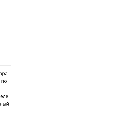
дара
 по
селе
тный