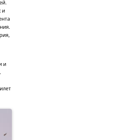
ей.
 и
ента
ния.
рия,
и и
.
рилет