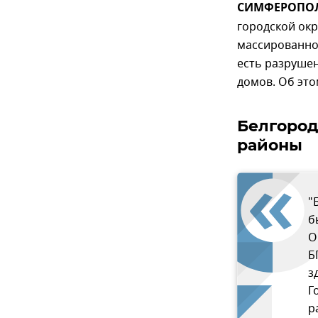
СИМФЕРОПОЛЬ
городской окр
массированном
есть разруше
домов. Об это
Белгород
районы
"
б
О
Б
з
Г
р