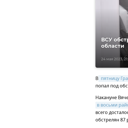
ВСУ обст
области
24 мая 2023, 21
В
 пятницу Гр
попал под обс
Накануне Вяче
в восьми рай
всего достало
обстрелян 87 