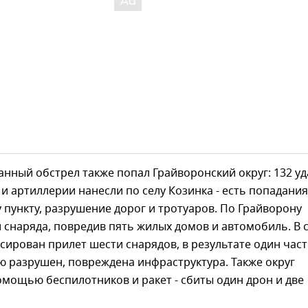
нный обстрел также попал Грайворонский округ: 132 у
и артиллерии нанесли по селу Козинка - есть попадания
пункту, разрушение дорог и тротуаров. По Грайворону
 снаряда, повредив пять жилых домов и автомобиль. В 
сирован прилет шести снарядов, в результате один час
 разрушен, повреждена инфраструктура. Также округ
омощью беспилотников и ракет - сбиты один дрон и две