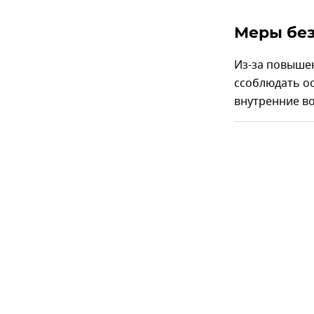
Меры без
Из-за повыше
cсоблюдать ос
внутренние в