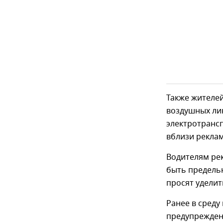
Также жителе
воздушных лин
электротрансп
вблизи реклам
Водителям рек
быть предель
просят уделит
Ранее в сред
предупрежден