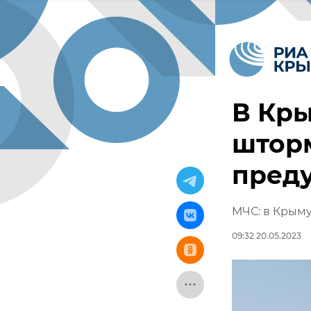
В Кры
шторм
пред
МЧС: в Крыму
09:32 20.05.2023