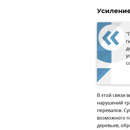
Усиление
"
г
д
у
с
В этой связи 
нарушений тр
перевалов. Су
возможного п
деревьев, об