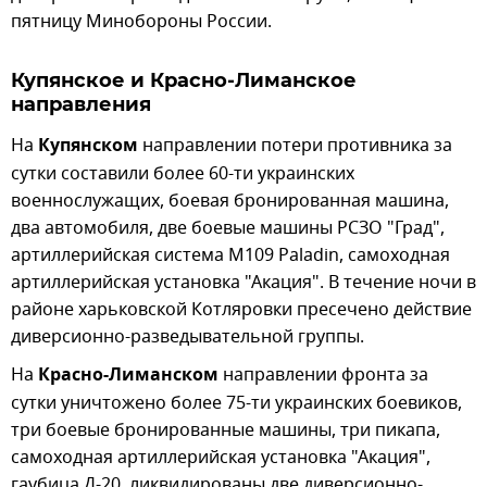
пятницу Минобороны России.
Купянское и Красно-Лиманское
направления
На
Купянском
направлении потери противника за
сутки составили более 60-ти украинских
военнослужащих, боевая бронированная машина,
два автомобиля, две боевые машины РСЗО "Град",
артиллерийская система М109 Paladin, самоходная
артиллерийская установка "Акация". В течение ночи в
районе харьковской Котляровки пресечено действие
диверсионно-разведывательной группы.
На
Красно-Лиманском
направлении фронта за
сутки уничтожено более 75-ти украинских боевиков,
три боевые бронированные машины, три пикапа,
самоходная артиллерийская установка "Акация",
гаубица Д-20, ликвидированы две диверсионно-