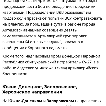
"В западной части Артемовска штурмовые отряды
продолжали вести бои по овладению городскими
кварталами. Подразделения ВДВ оказывают им
поддержку и пресекают попытки ВСУ контратаковать
на флангах. За прошедшие сутки в районе города
Артемовск авиацией совершено девять
самолетовылетов. Артиллерией группировки
выполнены 64 огневые задачи", - сказано в
сообщении оборонного ведомства.
Кроме того, над Часовым Яром Донецкой Народной
Республики сбит украинский истребитель Су-27, а в
районе Авдеевки уничтожен склад артиллерийских
боеприпасов.
Южно-Донецкое, Запорожское,
Херсонское направления
На
Южно-Донецком
и
Запорожском
направлениях