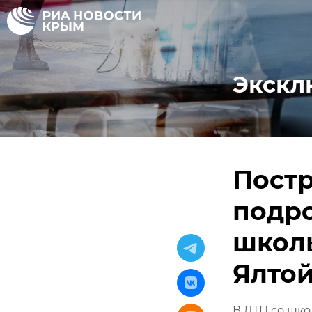
Экскл
Постр
подро
школ
Ялто
В ДТП со шко