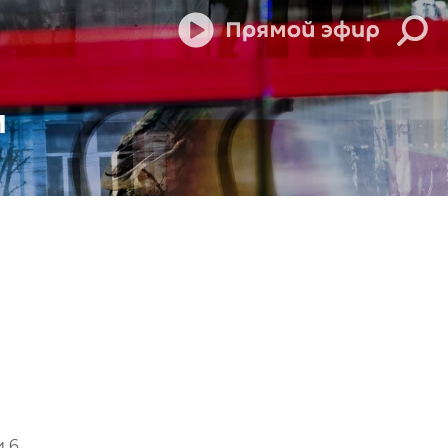
м
и 6