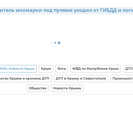
итель иномарки под пулями уходил от ГИБДД и пог
 РИА Новости Крым
Крым
Ялта
МВД по Республике Крым
ДТП
рогах Крыма и хроника ДТП
ДТП в Крыму и Севастополе
Происшест
Общество
Новости Крыма