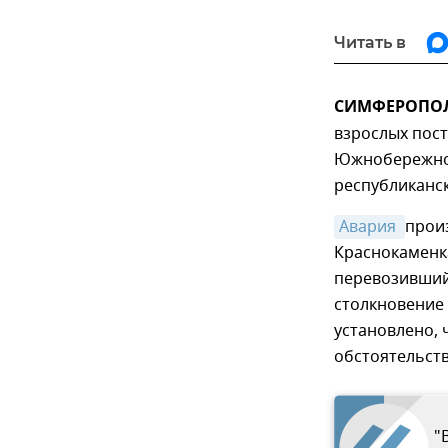
Читать в
СИМФЕРОПОЛЬ
взрослых пост
Южнобережном
республиканс
Авария 
прои
Краснокаменка
перевозивший
столкновение 
установлено, 
обстоятельств
"