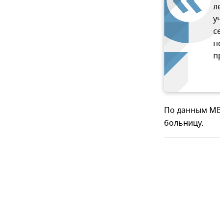
л
у
с
п
п
По данным МВ
больницу.