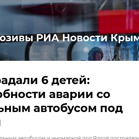
юзивы РИА Новости Кры
адали 6 детей:
бности аварии со
ьным автобусом под
й
льным автобусом и иномаркой под Ялтой пострадал