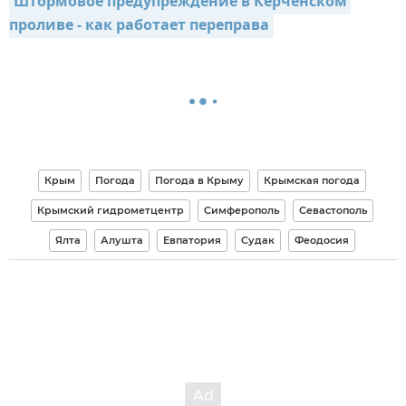
Штормовое предупреждение в Керченском 
проливе - как работает переправа
Крым
Погода
Погода в Крыму
Крымская погода
Крымский гидрометцентр
Симферополь
Севастополь
Ялта
Алушта
Евпатория
Судак
Феодосия