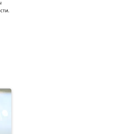
ы
сти.