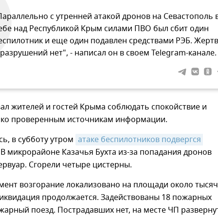
Параллельно с утренней атакой дронов на Севастополь 
ебе над Республикой Крым силами ПВО был сбит один
еспилотник и еще один подавлен средствами РЭБ. Жерт
 разрушений нет", - написал он в своем Telegram-канале.
ал жителей и гостей Крыма соблюдать спокойствие и
ько проверенным источникам информации.
ь, в субботу утром
атаке беспилотников подвергся 
. В микрорайоне Казачья Бухта из-за попадания дронов
ервуар. Сгорели четыре цистерны.
мент возгорание локализовано на площади около тыся
ликвидация продолжается. Задействованы 18 пожарных
жарный поезд. Пострадавших нет, на месте ЧП разверну