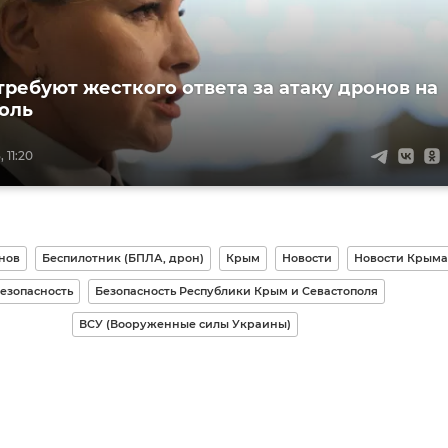
требуют жесткого ответа за атаку дронов на
оль
 11:20
нов
Беспилотник (БПЛА, дрон)
Крым
Новости
Новости Крыма
езопасность
Безопасность Республики Крым и Севастополя
ВСУ (Вооруженные силы Украины)