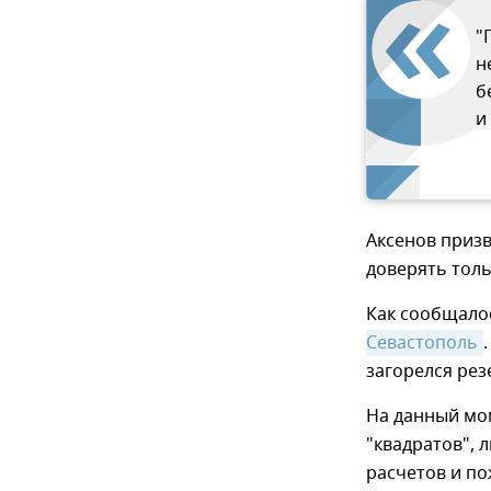
"
н
б
и
Аксенов призв
доверять тол
Как сообщалос
Севастополь
загорелся рез
На данный мо
"квадратов", 
расчетов и по