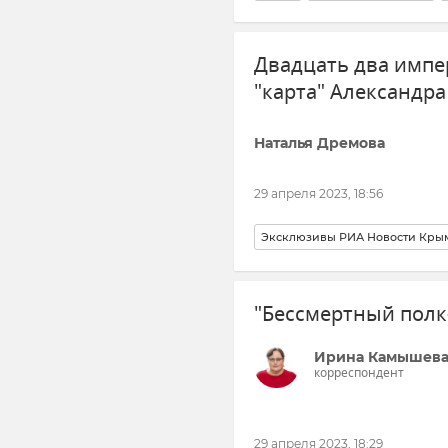
Экономика
Двадцать два импе
"карта" Александра 
Наталья Дремова
29 апреля 2023, 18:56
Эксклюзивы РИА Новости Кры
История
Крым в истории: се
"Бессмертный полк-
ЧФ РФ (Черноморский флот Ро
Ирина Камышев
корреспондент
29 апреля 2023, 18:29