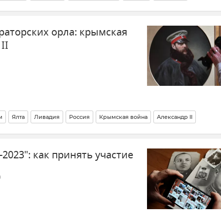
раторских орла: крымская
II
м
Ялта
Ливадия
Россия
Крымская война
Александр II
креты, факты, фото
Крым
Севастополь
Керчь
2023": как принять участие
ссийской Федерации)
Черное море
а