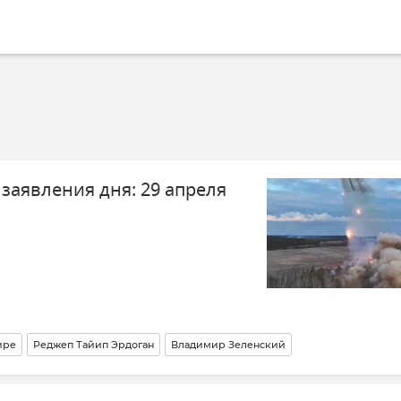
заявления дня: 29 апреля
ире
Реджеп Тайип Эрдоган
Владимир Зеленский
 бухте Севастополя
Севастополь
Виктор Бабанин
Общество