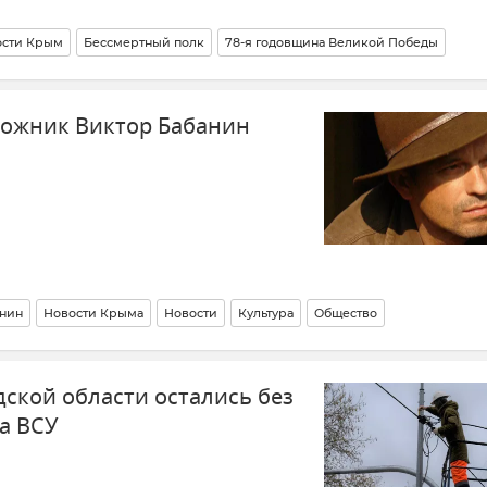
ости Крым
Бессмертный полк
78-я годовщина Великой Победы
Праздники и памятные даты
Великая Отечественная война
дожник Виктор Бабанин
й войне
Патриотическое воспитание
анин
Новости Крыма
Новости
Культура
Общество
дской области остались без
ла ВСУ