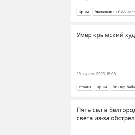
Крым
Эксклюзивы РИА Нов
Общество
Новости Крыма
Умер крымский ху
Крым в Великой Отечественно
29 апреля 2023, 18:08
Утраты
Крым
Виктор Баб
Пять сел в Белгоро
света из-за обстре