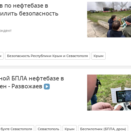
в по нефтебазе в
силить безопасность
ондент
м
Безопасность Республики Крым и Севастополя
Крым
азе в Казачьей бухте Севастополя
Беспилотник (БПЛА, дрон)
ной БПЛА нефтебазе в
ны)
Мнения
Сергей Вологин
ен - Развожаев
 бухте Севастополя
Севастополь
Крым
Беспилотник (БПЛА, дрон)