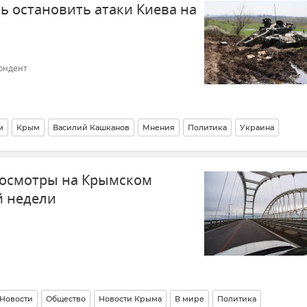
ь остановить атаки Киева на
ондент
м
Крым
Василий Кашканов
Мнения
Политика
Украина
езопасность
Безопасность Республики Крым и Севастополя
досмотры на Крымском
 бухте Севастополя
Беспилотник (БПЛА, дрон)
й недели
Новости
Общество
Новости Крыма
В мире
Политика