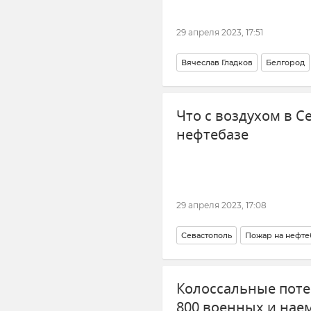
29 апреля 2023, 17:51
Вячеслав Гладков
Белгород
Обстрелы ВСУ
Происшестви
Что с воздухом в С
нефтебазе
29 апреля 2023, 17:08
Севастополь
Пожар на нефтеб
Новости
Колоссальные поте
800 военных и нае