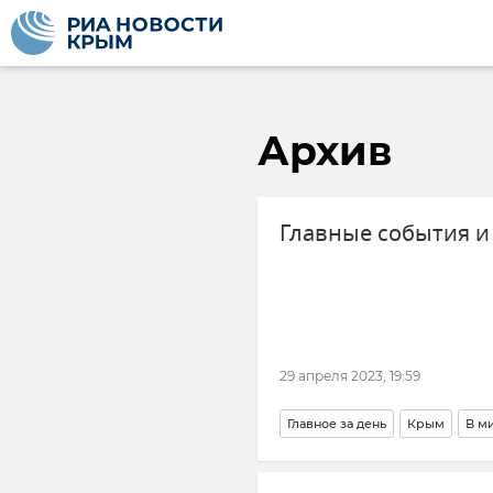
Архив
Главные события и 
29 апреля 2023, 19:59
Главное за день
Крым
В м
Пожар на нефтебазе в Казачьей