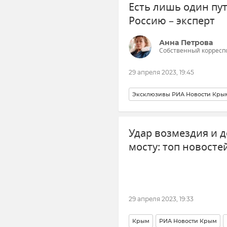
Есть лишь один пут
Россию – эксперт
Анна Петрова
Собственный корресп
29 апреля 2023, 19:45
Эксклюзивы РИА Новости Кры
Зерновая сделка
Россия
Б
Удар возмездия и 
Пожар на нефтебазе в Казачьей
мосту: топ новосте
29 апреля 2023, 19:33
Крым
РИА Новости Крым