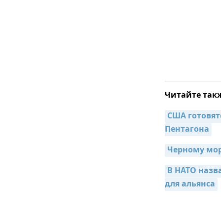
Читайте так
США готовятс
Пентагона
Черному мор
В НАТО назв
для альянса