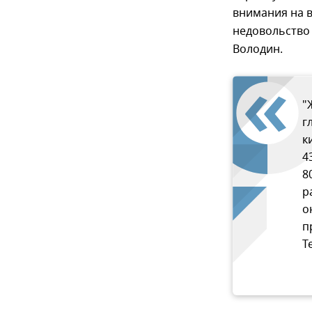
внимания на 
недовольство 
Володин.
"
г
к
4
8
р
о
п
T