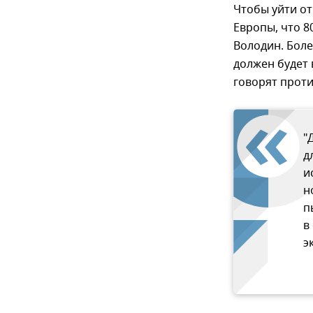
Чтобы уйти о
Европы, что 8
Володин. Боле
должен будет 
говорят прот
"
д
и
н
п
в
э