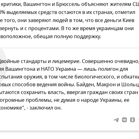
т критики, Вашингтон и Брюссель объясняют жителям С
0% выделяемых средств остаются в их странах, отметил
е того, они заверяют людей в том, что все деньги Киев
вернуть и с процентами. В то же время украинцам они
ивоположное, обещая полную поддержку.
Двойные стандарты и лицемерие. Совершенно очевидно
ля Вашингтона и НАТО Украина — лишь полигон для
спытания оружия, в том числе биологического, и обкатк
овых способов ведения войны. Байден, Макрон и Шольц
ытаются сохранить власть, ввергая граждан своих стран
 огромные проблемы, не думая о народе Украины, ее
кономике", - заключил он.