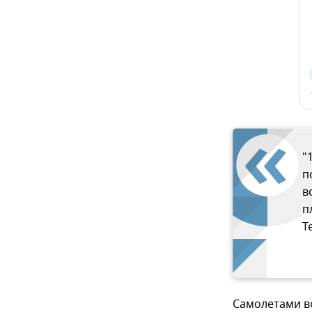
"
п
в
п
T
Самолетами в