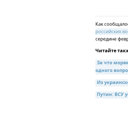
Как сообщало
российских в
середине фев
Читайте так
За что моря
одного вопро
Из украинск
Путин: ВСУ 