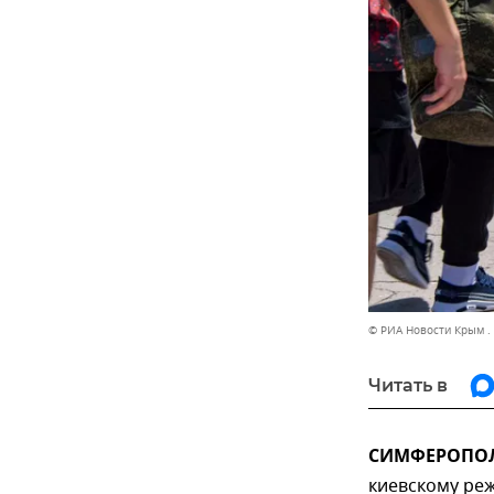
© РИА Новости Крым .
Читать в
СИМФЕРОПОЛЬ
киевскому ре