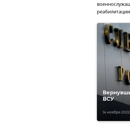
военнослужащ
реабилитации
Вернувши
ВСУ
14 ноября 2022,