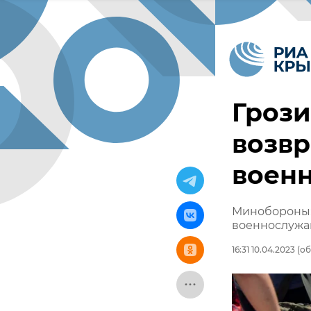
Грози
возвр
воен
Минобороны: 
военнослуж
16:31 10.04.2023
(об