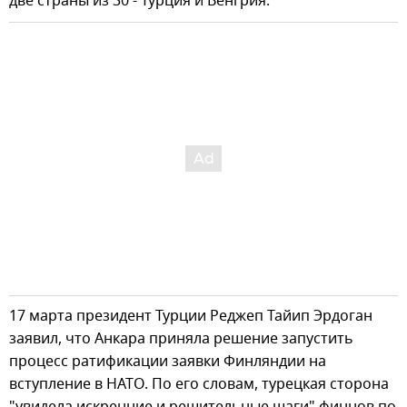
две страны из 30 - Турция и Венгрия.
17 марта президент Турции Реджеп Тайип Эрдоган
заявил, что Анкара приняла решение запустить
процесс ратификации заявки Финляндии на
вступление в НАТО. По его словам, турецкая сторона
"увидела искренние и решительные шаги" финнов по