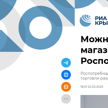
Можн
магаз
Росп
Роспотребнад
торговли ра
18:01 22.03.2023