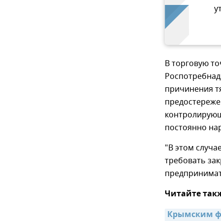
у
В торговую то
Роспотребнадз
причинения т
предостережен
контролирующи
постоянно на
"В этом случа
требовать за
предпринимат
Читайте так
Крымским фе