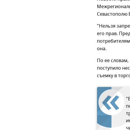
Межрегиональ
Севастополю 
"Нельзя запр
его прав. Пре
потребителям 
она.
По ее словам,
поступило нес
съемку в торг
"
п
т
и
ч