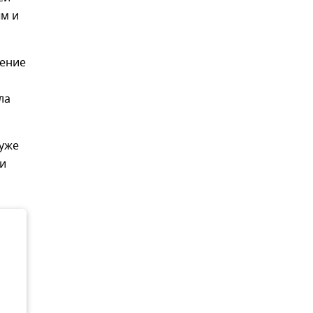
м и
шение
ла
 уже
ти