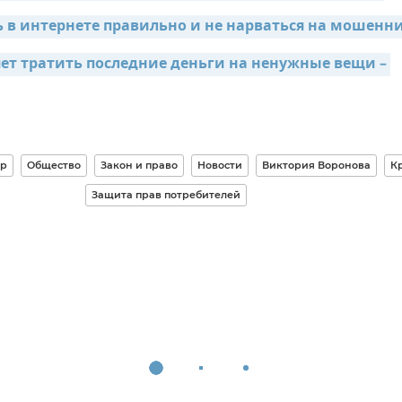
ь в интернете правильно и не нарваться на мошенн
яет тратить последние деньги на ненужные вещи – 
ор
Общество
Закон и право
Новости
Виктория Воронова
К
Защита прав потребителей