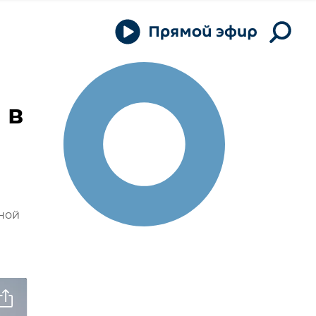
 в
чной