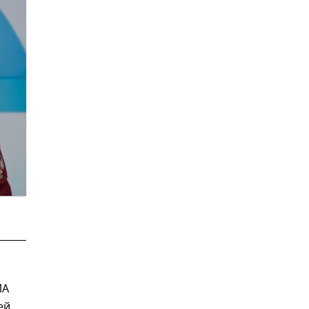
ИА
ей