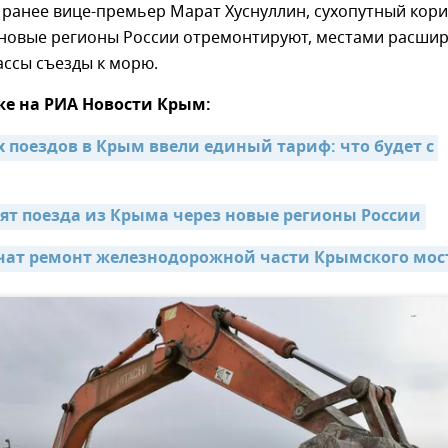
ранее вице-премьер Марат Хуснуллин, сухопутный кор
 новые регионы России отремонтируют, местами расшир
ассы съезды к морю.
же на РИА Новости Крым:
 поездов в Крым ввели единый тариф: что будет с 
тят поезда из Крыма через новые регионы России
чат ремонт железнодорожной части Крымского мос