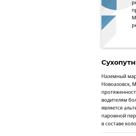
р
п
М
р
Сухопутн
Наземный марш
Новоазовск, М
протяженность
водителям бо
является альт
паромной пере
в составе кол