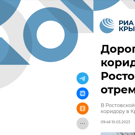
Дорог
корид
Росто
отре
В Ростовской
коридору в 
09:46 10.03.2023