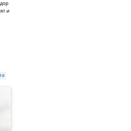
идор
ят и
та