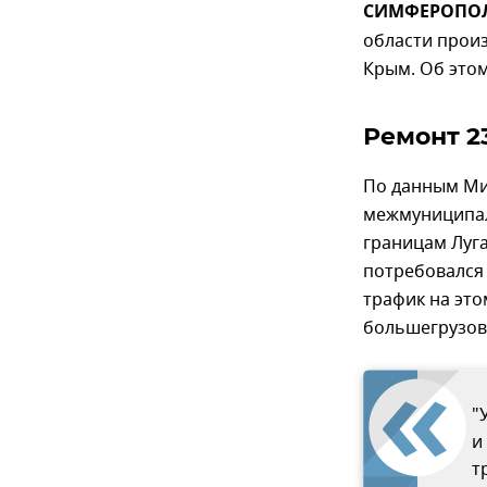
СИМФЕРОПОЛЬ
области произ
Крым. Об этом
Ремонт 2
По данным Мин
межмуниципал
границам Луг
потребовался 
трафик на это
большегрузов 
"
и
т