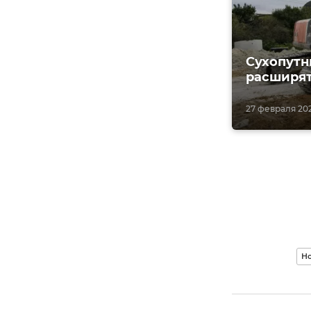
Сухопутн
расширя
27 февраля 2023
Н