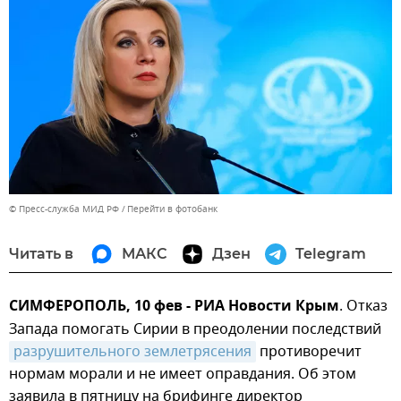
© Пресс-служба МИД РФ
Перейти в фотобанк
Читать в
МАКС
Дзен
Telegram
СИМФЕРОПОЛЬ, 10 фев - РИА Новости Крым
. Отказ
Запада помогать Сирии в преодолении последствий
разрушительного землетрясения
противоречит
нормам морали и не имеет оправдания. Об этом
заявила в пятницу на брифинге директор