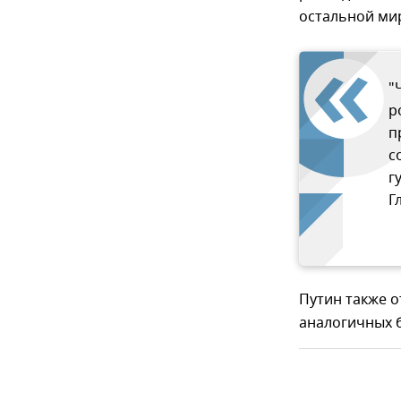
остальной мир
"
р
п
с
г
Г
Путин также о
аналогичных б