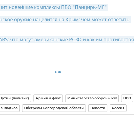
чит новейшие комплексы ПВО "Панцирь-МЕ"
нское оружие нацелится на Крым: чем может ответить 
ARS: что могут американские РСЗО и как им противосто
Путин (политик)
Армия и флот
Министерство обороны РФ
ПВО
в Гладков
Обстрелы Белгородской области
Новости
Россия