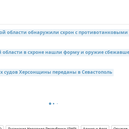
ой области обнаружили схрон с противотанковыми 
й области в схроне нашли форму и оружие сбежавше
х судов Херсонщины переданы в Севастополь
О
Луганская Народная Республика (ЛНР)
Армия и флот
Оружие