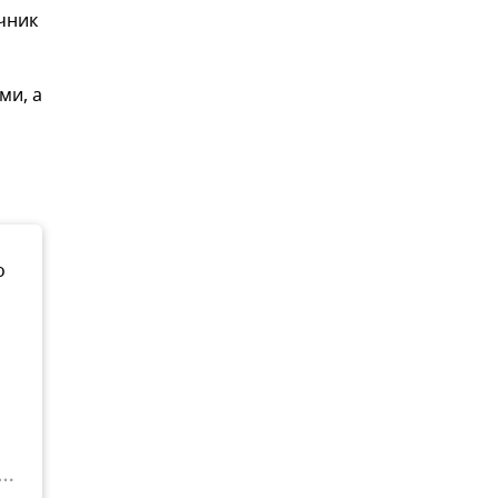
очник
ми, а
о