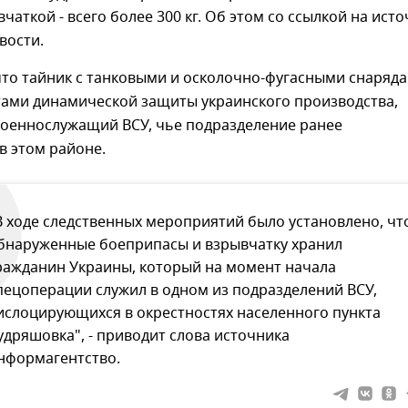
вчаткой - всего более 300 кг. Об этом со ссылкой на ист
вости.
то тайник с танковыми и осколочно-фугасными снаряда
тами динамической защиты украинского производства,
военнослужащий ВСУ, чье подразделение ранее
в этом районе.
В ходе следственных мероприятий было установлено, чт
бнаруженные боеприпасы и взрывчатку хранил
ражданин Украины, который на момент начала
пецоперации служил в одном из подразделений ВСУ,
ислоцирующихся в окрестностях населенного пункта
удряшовка", - приводит слова источника
нформагентство.