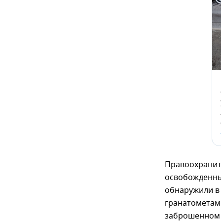
Правоохранит
освобожденных
обнаружили в
гранатометами
заброшенном з