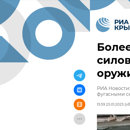
Более
силов
оруж
РИА Новости:
фугасными с
13:59 23.01.2023
(об