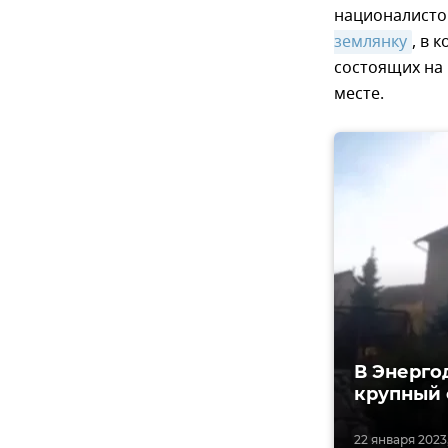
националистов
землянку
, в 
состоящих на
месте.
В Энерго
крупный 
22 января 2023,