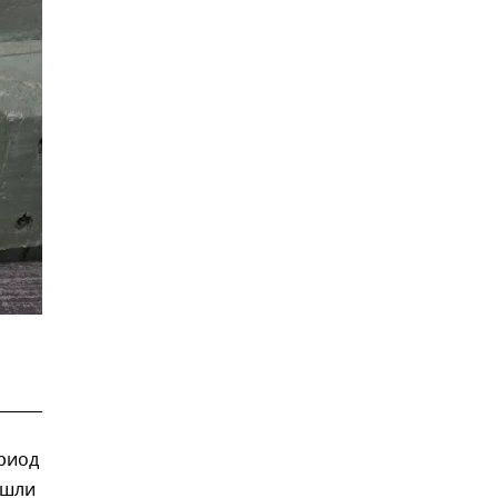
риод
ашли