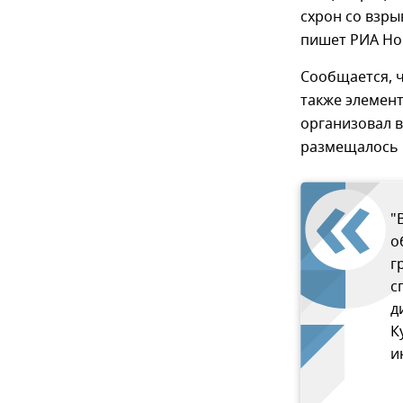
схрон со взры
пишет РИА Но
Сообщается, ч
также элемен
организовал 
размещалось 
"
о
г
с
д
К
и