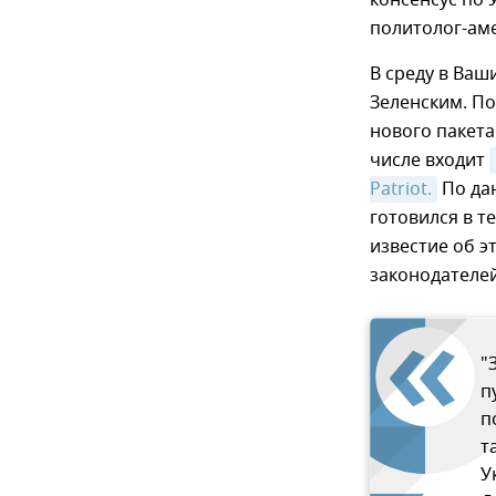
консенсус по 
политолог-ам
В среду в Ваш
Зеленским. По
нового пакета
числе входит
Patriot.
По дан
готовился в т
известие об э
законодателей
"
п
п
т
У