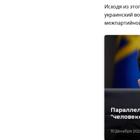
Исходя из это
украинский во
межпартийной
Параллел
"человек
10 декабря 202