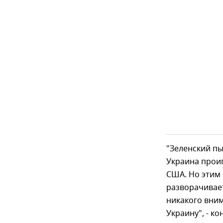
"Зеленский пы
Украина проиг
США. Но этим 
разворачивает
никакого вним
Украину", - к