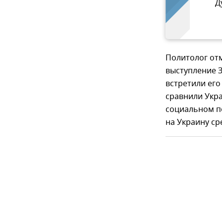
Д
Политолог от
выступление З
встретили его
сравнили Укра
социальном п
на Украину ср