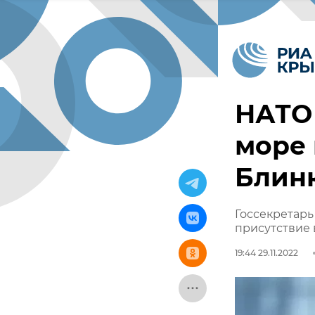
НАТО
море 
Блин
Госсекретар
присутствие
19:44 29.11.2022