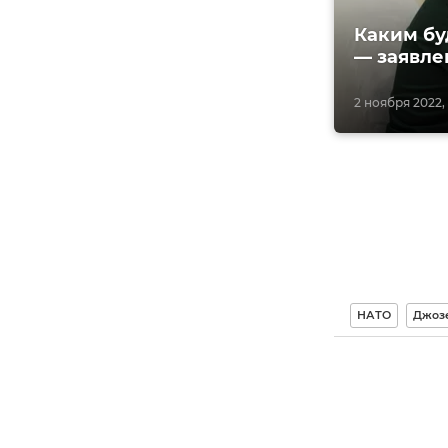
Каким бу
— заявле
2 ноября 2022, 
НАТО
Джозе