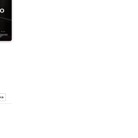
ТО
ка