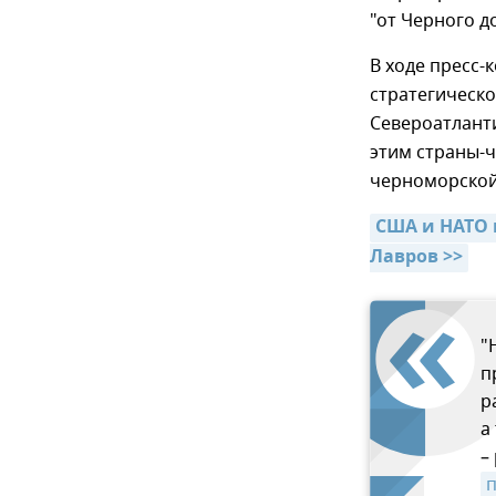
"от Черного д
В ходе пресс-
стратегическ
Североатланти
этим страны-ч
черноморской
США и НАТО 
Лавров >>
"
п
р
а
–