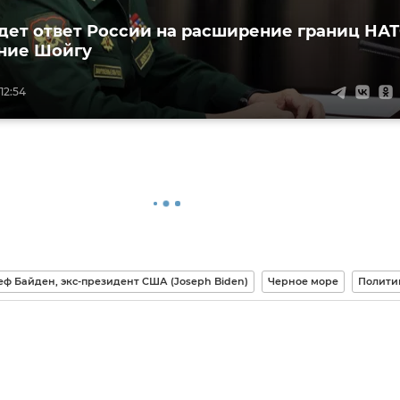
дет ответ России на расширение границ НА
ние Шойгу
12:54
ф Байден, экс-президент США (Joseph Biden)
Черное море
Полити