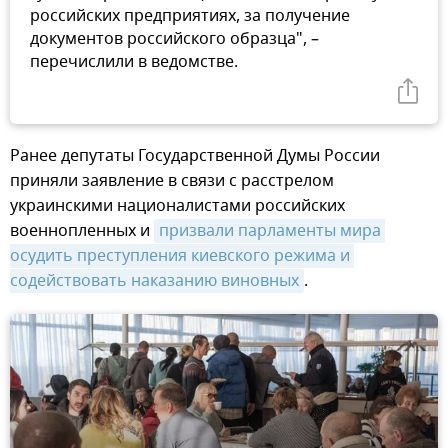
российских предприятиях, за получение
документов российского образца", –
перечислили в ведомстве.
Ранее депутаты Государственной Думы России
приняли заявление в связи с расстрелом
украинскими националистами российских
военнопленных и
призвали парламенты мира 
осудить преступления киевского режима и 
содействовать наказанию виновных
.