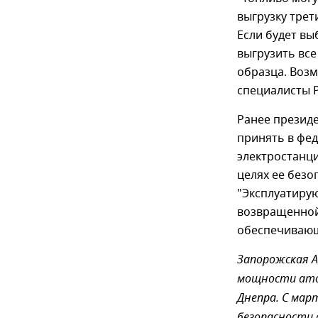
выгрузку трет
Если будет вы
выгрузить все
образца. Воз
специалисты Р
Ранее презид
принять в фе
электростанци
целях ее безо
"Эксплуатиру
возвращенной 
обеспечивающ
Запорожская А
мощности атом
Днепра. С мар
безопасности 