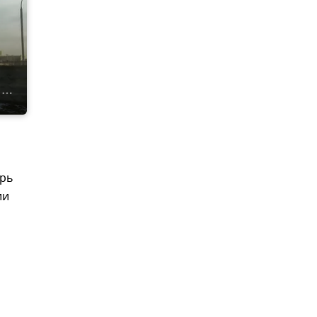
орь
ии