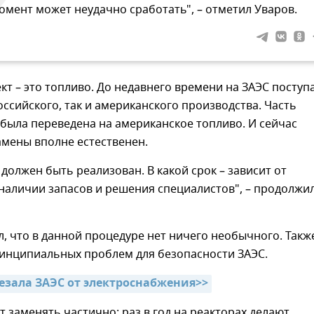
омент может неудачно сработать", – отметил Уваров.
кт – это топливо. До недавнего времени на ЗАЭС поступ
оссийского, так и американского производства. Часть
была переведена на американское топливо. И сейчас
амены вполне естественен.
 должен быть реализован. В какой срок – зависит от
наличии запасов и решения специалистов", – продолжи
, что в данной процедуре нет ничего необычного. Такж
ринципиальных проблем для безопасности ЗАЭС.
езала ЗАЭС от электроснабжения>>
т заменять частично: раз в год на реакторах делают