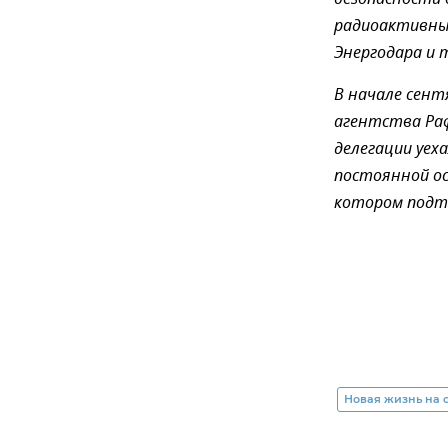
радиоактивны
Энергодара и 
В начале сент
агентства Раф
делегации уех
постоянной ос
котором подт
Новая жизнь на 