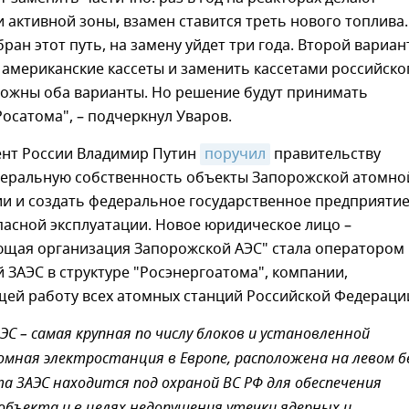
и активной зоны, взамен ставится треть нового топлива.
бран этот путь, на замену уйдет три года. Второй вариан
 американские кассеты и заменить кассетами российско
можны оба варианты. Но решение будут принимать
осатома", – подчеркнул Уваров.
ент России Владимир Путин
поручил
правительству
деральную собственность объекты Запорожской атомно
и и создать федеральное государственное предприятие
пасной эксплуатации. Новое юридическое лицо –
ющая организация Запорожской АЭС" стала оператором
ЗАЭС в структуре "Росэнергоатома", компании,
ей работу всех атомных станций Российской Федераци
ЭС – самая крупная по числу блоков и установленной
ная электростанция в Европе, расположена на левом б
та ЗАЭС находится под охраной ВС РФ для обеспечения
объекта и в целях недопущения утечки ядерных и