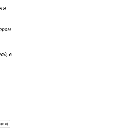
елы
тором
ад, в
ция)