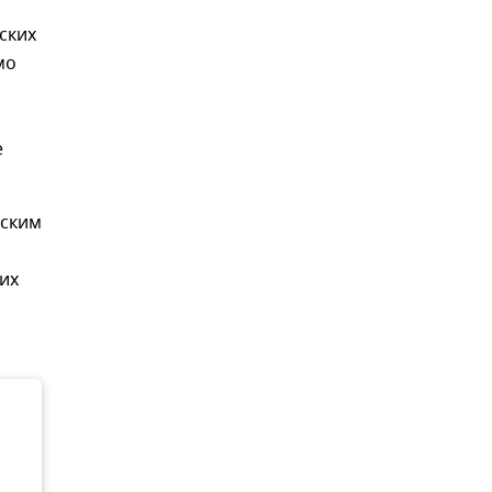
ских
мо
е
йским
ких
,