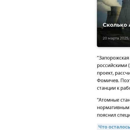
Сколько 
20 марта 2025, 
"Запорожская
российскими (
проект, рассч
Фомичев. Поэт
станции к раб
"Атомные ста
нормативным б
пояснил специ
Что осталос