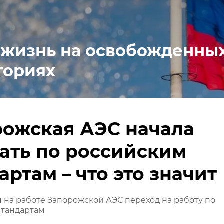
 жизнь на освобожденны
ториях
рожская АЭС начала
ать по российским
артам – что это значит
я на работе Запорожской АЭС переход на работу по
стандартам