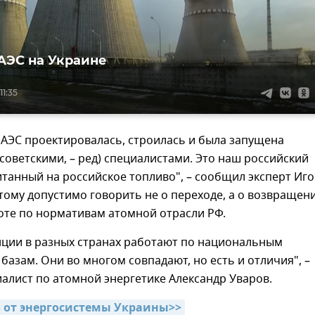
АЭС на Украине
11:35
 АЭС проектировалась, строилась и была запущена
советскими, – ред) специалистами. Это наш российский
итанный на российское топливо", – сообщил эксперт Иг
ому допустимо говорить не о переходе, а о возвращен
оте по нормативам атомной отрасли РФ.
нции в разных странах работают по национальным
азам. Они во многом совпадают, но есть и отличия", –
алист по атомной энергетике Александр Уваров.
ь от энергосистемы Украины>>