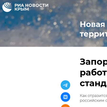
Новая
терри
Запо
работ
станд
Как отразитс
российским 