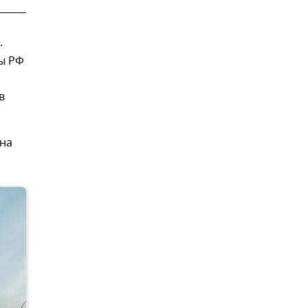
.
ы РФ
в
 на