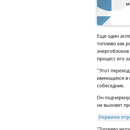
м
Еще один аспе
топливо как р
энергоблоков 
процесс его з
"Этот переход
имеющихся в 
собеседник.
Он подчеркнул
не вызовет п
Украина отр
"Топливо могу