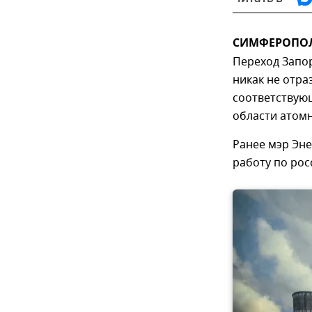
СИМФЕРОПОЛЬ
Переход Запо
никак не отра
соответствую
области атомн
Ранее мэр Эн
работу по рос