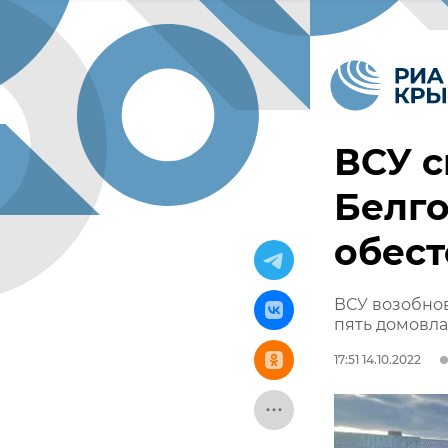
ВСУ с
Белго
обест
ВСУ возобнов
пять домовл
17:51 14.10.2022