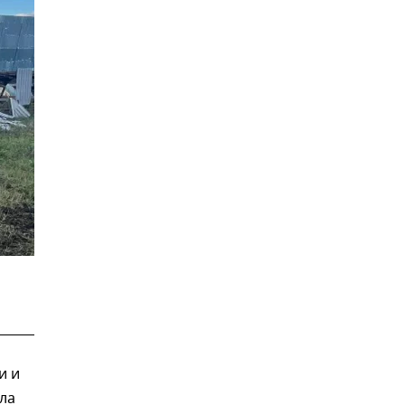
и и
ла