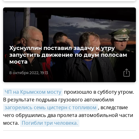
Хуснуллин поставил задачу к утру
запустить движение по двум полосам
моста
8 октября 2022, 19:13
ЧП на Крымском мосту
произошло в субботу утром.
В результате подрыва грузового автомобиля
загорелись семь цистерн с топливом
, вследствие
чего обрушились два пролета автомобильной части
моста.
Погибли три человека.