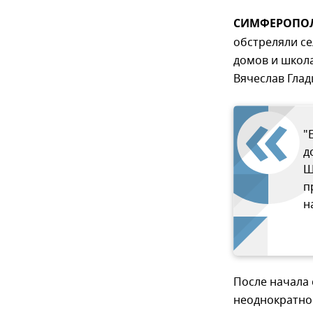
СИМФЕРОПОЛЬ
обстреляли се
домов и школа
Вячеслав Глад
"
д
Ш
п
н
После начала
неоднократно