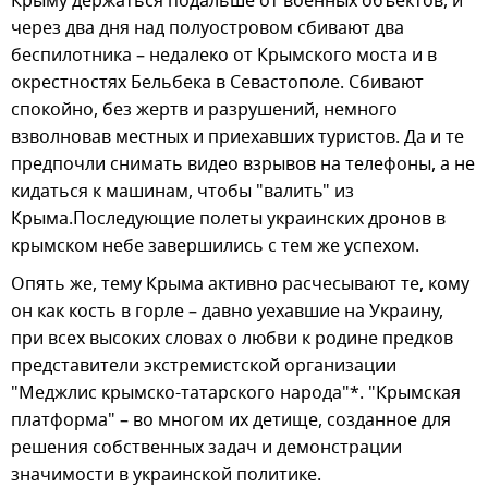
Крыму держаться подальше от военных объектов, и
через два дня над полуостровом сбивают два
беспилотника – недалеко от Крымского моста и в
окрестностях Бельбека в Севастополе. Сбивают
спокойно, без жертв и разрушений, немного
взволновав местных и приехавших туристов. Да и те
предпочли снимать видео взрывов на телефоны, а не
кидаться к машинам, чтобы "валить" из
Крыма.Последующие полеты украинских дронов в
крымском небе завершились с тем же успехом.
Опять же, тему Крыма активно расчесывают те, кому
он как кость в горле – давно уехавшие на Украину,
при всех высоких словах о любви к родине предков
представители экстремистской организации
"Меджлис крымско-татарского народа"*. "Крымская
платформа" – во многом их детище, созданное для
решения собственных задач и демонстрации
значимости в украинской политике.