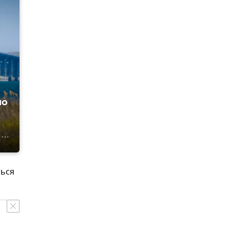
по
ться