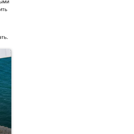
ными
ить
ть.