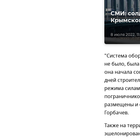
СМИ: сол
Крымско
8 июля 2022, 11:
"Система обор
не было, была
она начала со
дней строите
режима силам
пограничников
размещены и 
Горбачев.
Также на терр
эшелонировано