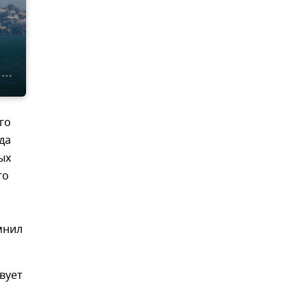
го
да
ых
го
мнил
вует