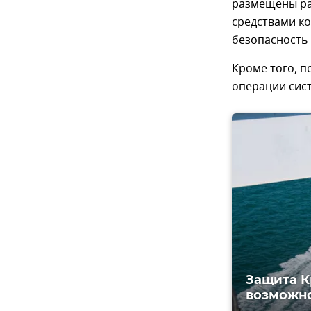
размещены ра
средствами к
безопасность 
Кроме того, п
операции сис
Защита К
возможно