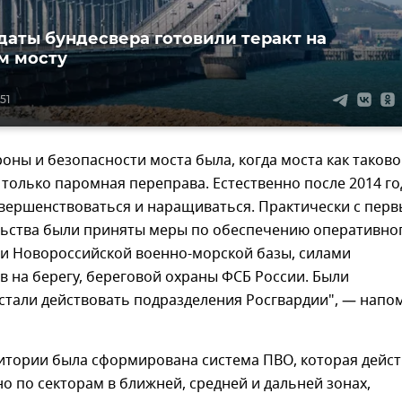
даты бундесвера готовили теракт на
м мосту
51
оны и безопасности моста была, когда моста как таково
 только паромная переправа. Естественно после 2014 го
вершенствоваться и наращиваться. Практически с перв
льства были приняты меры по обеспечению оперативно
и Новороссийской военно-морской базы, силами
 на берегу, береговой охраны ФСБ России. Были
стали действовать подразделения Росгвардии", — напо
итории была сформирована система ПВО, которая дейст
 по секторам в ближней, средней и дальней зонах,