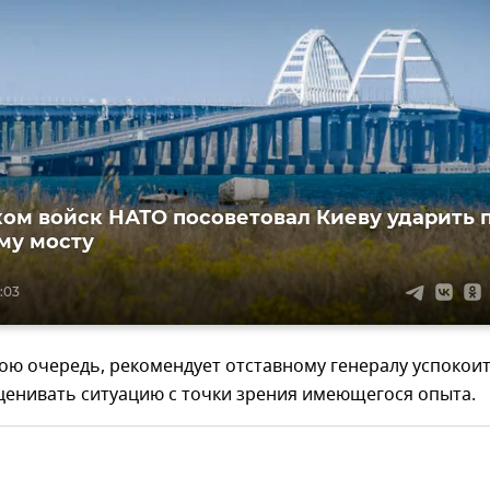
ком войск НАТО посоветовал Киеву ударить 
му мосту
:03
вою очередь, рекомендует отставному генералу успокои
ценивать ситуацию с точки зрения имеющегося опыта.