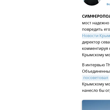
В
СИМФЕРОПОЛЬ
мост надежно
повредить его
Новости Кры
директор сева
комментируя с
Крымскому мо
В интервью T
Объединенных
посоветовал
Крымскому мос
нанесло бы ог