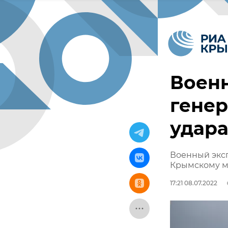
Военн
генер
удара
Военный эксп
Крымскому м
17:21 08.07.2022