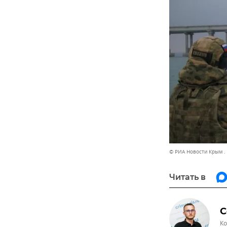
© РИА Новости Крым .
Читать в
С
Ко