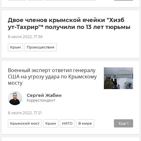
Туризм в Крыму
Общество
Двое членов крымской ячейки "Хизб
ут-Тахрир"* получили по 13 лет тюрьмы
8 июля 2022, 17:36
Крым
Происшествия
Военный эксперт ответил генералу
США на угрозу удара по Крымскому
мосту
Сергей Жабин
Корреспондент
8 июля 2022, 17:21
Крымский мост
Крым
НАТО
В мире
Еще
1
Авторы