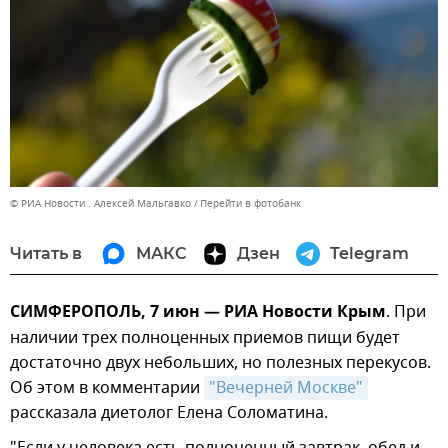
© РИА Новости . Алексей Мальгавко
Перейти в фотобанк
Читать в
МАКС
Дзен
Telegram
СИМФЕРОПОЛЬ, 7 июн — РИА Новости Крым
. При
наличии трех полноценных приемов пищи будет
достаточно двух небольших, но полезных перекусов.
Об этом в комментарии
"Вечерней Москве"
рассказала диетолог Елена Соломатина.
"Если у человека есть полноценный завтрак, обед и