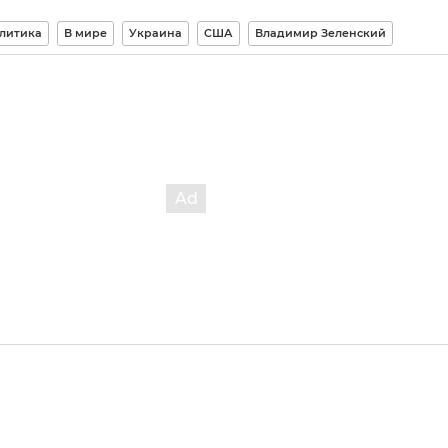
литика
В мире
Украина
США
Владимир Зеленский