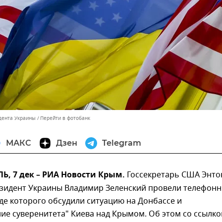
дента Украины
Перейти в фотобанк
МАКС
Дзен
Telegram
, 7 дек – РИА Новости Крым.
Госсекретарь США Энто
езидент Украины Владимир Зеленский провели телефон
оде которого обсудили ситуацию на Донбассе и
ие суверенитета" Киева над Крымом. Об этом со ссылко