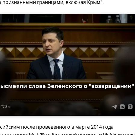
 признанными границами, включая Крым".
высмеяли слова Зеленского о "возвращении"
 17:34
сийским после проведенного в марте 2014 года
на котором 96,77% избирателей региона и 95,6% жител