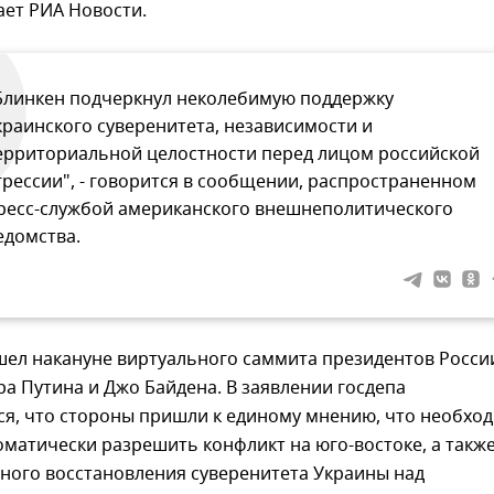
ает РИА Новости.
Блинкен подчеркнул неколебимую поддержку
краинского суверенитета, независимости и
ерриториальной целостности перед лицом российской
грессии", - говорится в сообщении, распространенном
ресс-службой американского внешнеполитического
едомства.
шел накануне виртуального саммита президентов Росси
 Путина и Джо Байдена. В заявлении госдепа
ся, что стороны пришли к единому мнению, что необхо
матически разрешить конфликт на юго-востоке, а такж
ного восстановления суверенитета Украины над