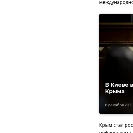
международно
В Киеве 
Крыма
6 декабря 2021,
Крым стал рос
референдума, 