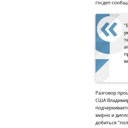
госдеп сообщ
"
у
т
а
п
в
Разговор про
США Владимира
подчеркивает
мирно и дипло
добиться "пол