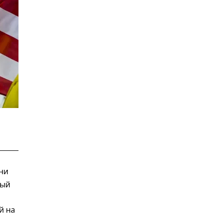
ни
ный
й на