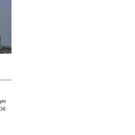
мую
 Об