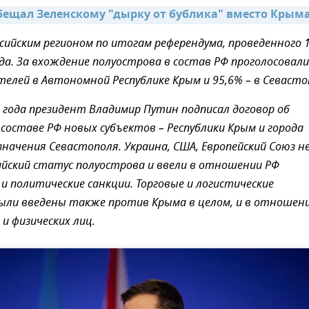
бещал Зеленскому "дырку от бублика" вместо Крыма
сийским регионом по итогам референдума, проведенного 
да. За вхождение полуострова в состав РФ проголосовали
телей в Автономной Республике Крым и 95,6% – в Севасто
 года президент Владимир Путин подписал договор об
 составе РФ новых субъектов – Республики Крым и города
значения Севастополя. Украина, США, Европейский Союз н
ийский статус полуострова и ввели в отношении РФ
 и политические санкции. Торговые и логистические
ыли введены также против Крыма в целом, и в отношен
и физических лиц.