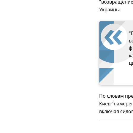
"возвращение
Украины.
"
в
ф
к
ц
По словам пре
Киев "намере
включая силов