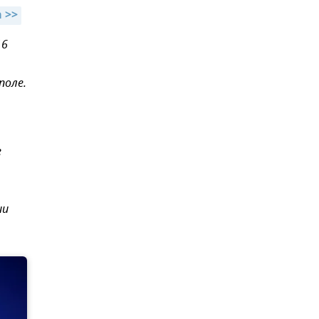
 >>
16
поле.
е
ии