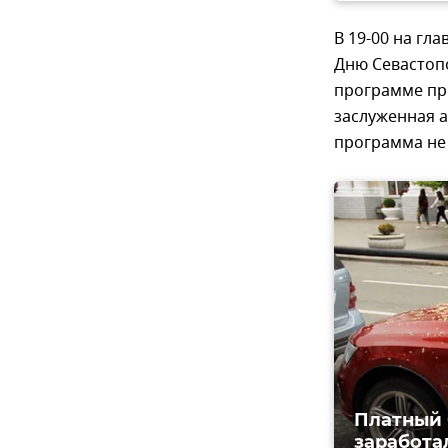
В 19-00 на гл
Дню Севастопо
программе при
заслуженная а
программа не
Платный 
заработа