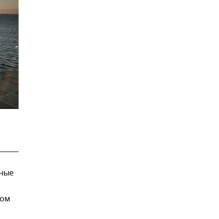
ные
ном