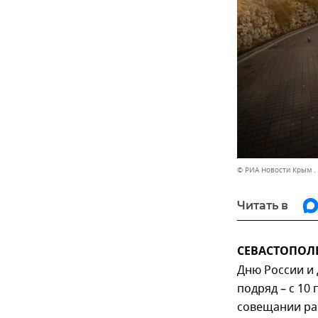
© РИА Новости Крым .
Читать в
СЕВАСТОПОЛЬ
Дню России и 
подряд – с 10
совещании ра