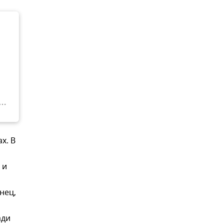
х. В
 и
нец,
ади