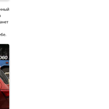
енный
в
танет
ебе.