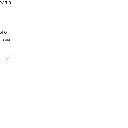
оля в
х
ого
ории