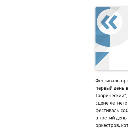
Фестиваль про
первый день в
Таврический",
сцене летнего
фестиваль соб
в третий ден
оркестров, к