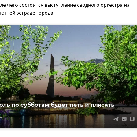
ле чего состоится выступление сводного оркестра на
летней эстраде города.
оль по субботам будет петь и плясать
23