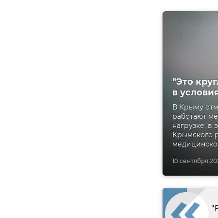
"Это кру
в услови
В Крыму отм
работают ме
нагрузке, в
Крымского р
медицинской
10 сентября 202
"