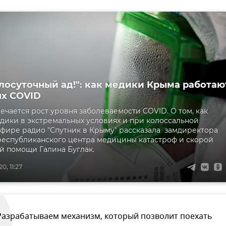
глосуточный ад!": как медики Крыма работаю
ях COVID
ечается рост уровня заболеваемости COVID. О том, как
дики в экстремальных условиях и при колоссальной
 эфире радио "Спутник в Крыму" рассказала замдиректора
еспубликанского центра медицины катастроф и скорой
 помощи Галина Буглак.
0, 11:27
Разрабатываем механизм, который позволит поехать