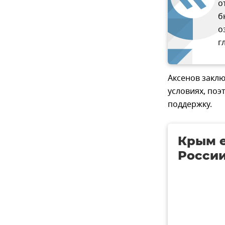
о
б
о
г
Аксенов заклю
условиях, поэ
поддержку.
Крым е
России