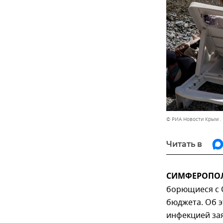
© РИА Новости Крым .
Читать в
СИМФЕРОПОЛЬ,
борющиеся с C
бюджета. Об 
инфекцией зая