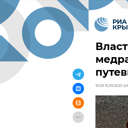
Влас
медр
путев
10:05 15.09.2020
(об