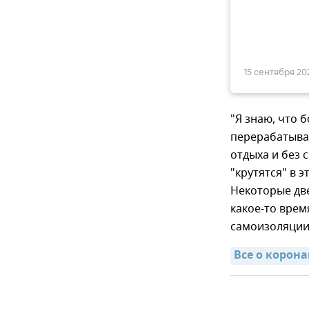
15 сентября 202
"Я знаю, что 
перерабатыва
отдыха и без 
"крутятся" в э
Некоторые две
какое-то врем
самоизоляции,
Все о корон