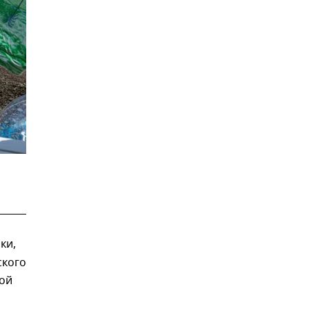
ки,
ского
ной