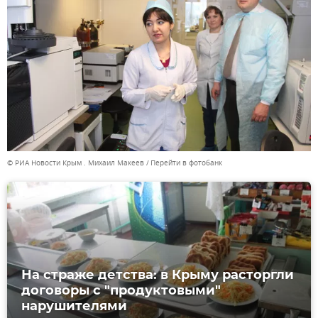
© РИА Новости Крым . Михаил Макеев
Перейти в фотобанк
На страже детства: в Крыму расторгли
договоры с "продуктовыми"
нарушителями