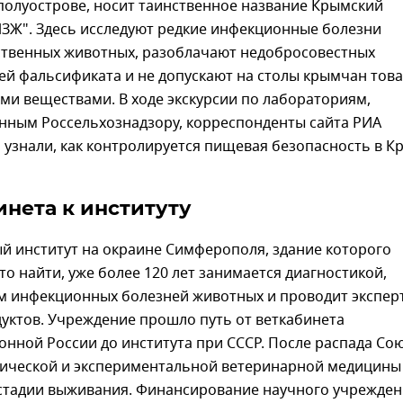
полуострове, носит таинственное название Крымский
ЗЖ". Здесь исследуют редкие инфекционные болезни
ственных животных, разоблачают недобросовестных
ей фальсификата и не допускают на столы крымчан тов
и веществами. В ходе экскурсии по лабораториям,
нным Россельхознадзору, корреспонденты сайта РИА
узнали, как контролируется пищевая безопасность в К
инета к институту
й институт на окраине Симферополя, здание которого
сто найти, уже более 120 лет занимается диагностикой,
м инфекционных болезней животных и проводит экспер
уктов. Учреждение прошло путь от веткабинета
нной России до института при СССР. После распада Со
нической и экспериментальной ветеринарной медицины
 стадии выживания. Финансирование научного учрежде