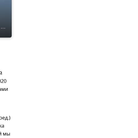
й
020
ками
ед.)
ка
й мы