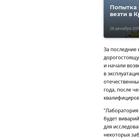
Попытка 
везти в 
26 декабря 2018
За последние 
дорогостоящую
и начали воз
в эксплуатац
отечественны
года, после ч
квалифициров
"Лаборатория 
будет вивари
для исследова
некоторых заб