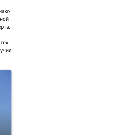
нако
ьной
рта,
 тех
лучил