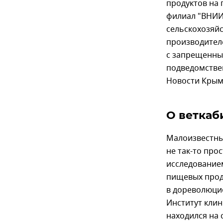
продуктов на 
филиал "ВНИИ
сельскохозяй
производител
с запрещенным
подведомстве
Новости Крым 
О веткаб
Малоизвестны
не так-то про
исследование
пищевых прод
в дореволюцио
Институт кли
находился на