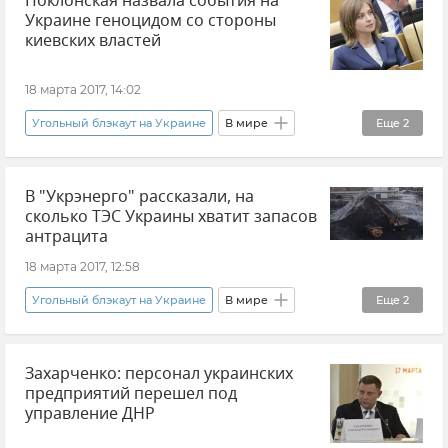
Поклонская назвала события на
Украине геноцидом со стороны
киевских властей
18 марта 2017, 14:02
Угольный блэкаут на Украине
В мире
Еще
2
Новости
Ситуация на Украине
В "Укрэнерго" рассказали, на
сколько ТЭС Украины хватит запасов
антрацита
18 марта 2017, 12:58
Угольный блэкаут на Украине
В мире
Еще
2
Новости
Ситуация на Украине
Захарченко: персонал украинских
предприятий перешел под
управление ДНР