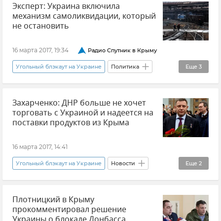
Эксперт: Украина включила
Ситуация на Украине
механизм самоликвидации, который
не остановить
16 марта 2017, 19:34
Радио Спутник в Крыму
Угольный блэкаут на Украине
Политика
Еще
3
В мире
Новости
Ситуация на Украине
Захарченко: ДНР больше не хочет
торговать с Украиной и надеется на
поставки продуктов из Крыма
16 марта 2017, 14:41
Угольный блэкаут на Украине
Новости
Еще
2
Общество
Ситуация на Украине
Плотницкий в Крыму
прокомментировал решение
Украины о блокаде Донбасса