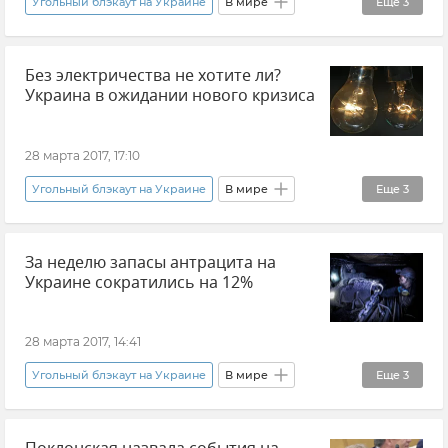
Угольный блэкаут на Украине
В мире
Еще
3
Новости
Общество
Без электричества не хотите ли?
Ситуация на Украине
Украина в ожидании нового кризиса
28 марта 2017, 17:10
Угольный блэкаут на Украине
В мире
Еще
3
Новости
Общество
За неделю запасы антрацита на
Ситуация на Украине
Украине сократились на 12%
28 марта 2017, 14:41
Угольный блэкаут на Украине
В мире
Еще
3
Новости
Общество
Ситуация на Украине