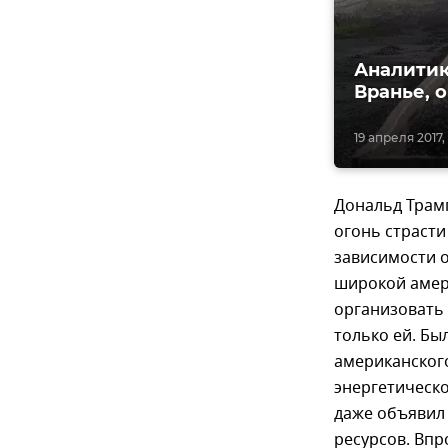
Аналитик
Вранье, 
19 апреля 2017,
Дональд Трамп
огонь страст
зависимости о
широкой амери
организовать 
только ей. Бы
американского
энергетическ
даже объявил 
ресурсов. Вп