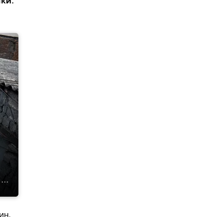
ики.
ин.