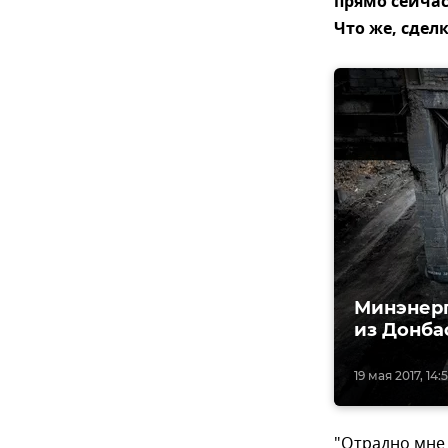
прямо сейчас
Что же, сдел
Минэнерг
из Донба
19 мая 2017, 14:5
"Отрадно мне 