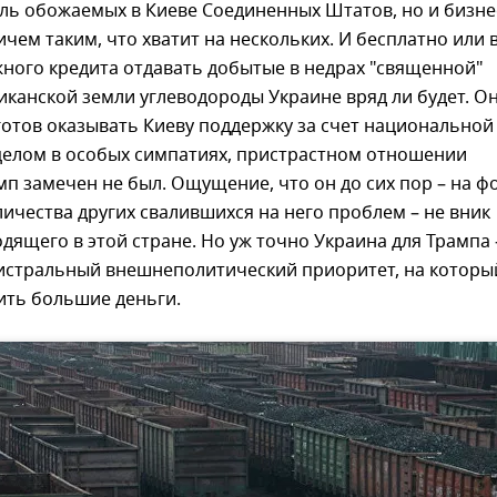
оль обожаемых в Киеве Соединенных Штатов, но и бизн
ичем таким, что хватит на нескольких. И бесплатно или 
ного кредита отдавать добытые в недрах "священной"
иканской земли углеводороды Украине вряд ли будет. О
о готов оказывать Киеву поддержку за счет национальной
 целом в особых симпатиях, пристрастном отношении
мп замечен не был. Ощущение, что он до сих пор – на ф
ичества других свалившихся на него проблем – не вник
одящего в этой стране. Но уж точно Украина для Трампа 
гистральный внешнеполитический приоритет, на которы
ить большие деньги.