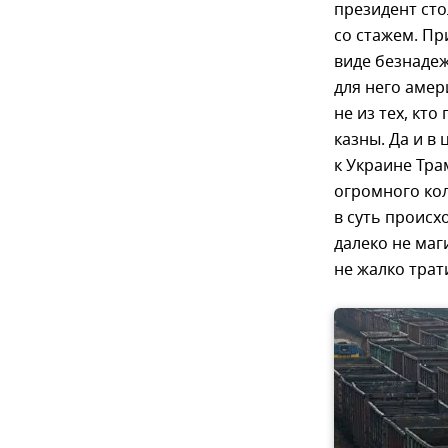
президент ст
со стажем. Пр
виде безнадеж
для него амер
не из тех, кт
казны. Да и в
к Украине Тра
огромного кол
в суть происх
далеко не ма
не жалко трат