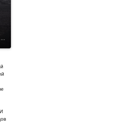
ой
ей
не
 И
дов