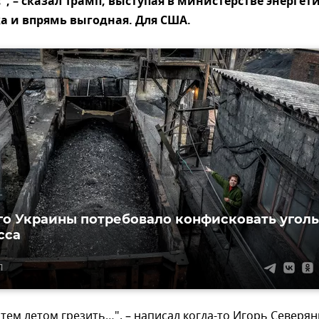
", – сказал Трамп, выступая в министерстве энергет
ка и впрямь выгодная. Для США.
о Украины потребовало конфисковать уголь
сса
1
тем летом грезить…", – написал когда-то Игорь Северян