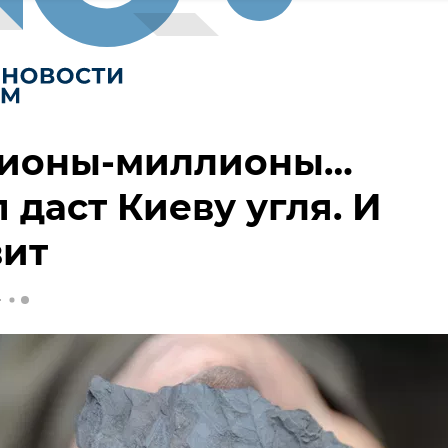
ионы-миллионы…
 даст Киеву угля. И
вит