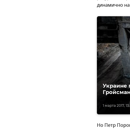
динамично на
Украине 
Гройсма
1 марта 2017, 13
Но Петр Порош