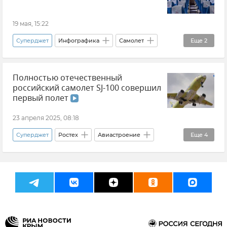
19 мая, 15:22
Суперджет
Инфографика
Самолет
Еще
2
Россия
Авиация
Полностью отечественный
российский самолет SJ-100 совершил
первый полет
23 апреля 2025, 08:18
Суперджет
Ростех
Авиастроение
Еще
4
Импортозамещение
Россия
Новости
Авиация