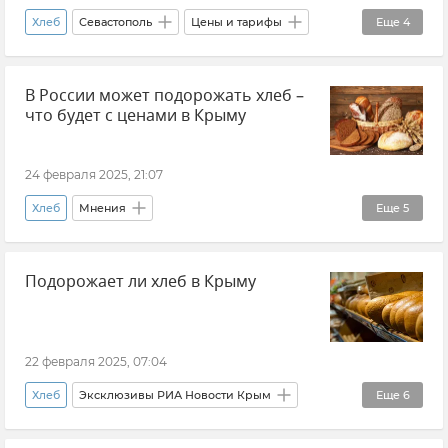
Хлеб
Севастополь
Цены и тарифы
Еще
4
Новости
Правительство Севастополя
В России может подорожать хлеб –
Михаил Развожаев
Общество
что будет с ценами в Крыму
24 февраля 2025, 21:07
Хлеб
Мнения
Еще
5
Эксклюзивы РИА Новости Крым
Подорожает ли хлеб в Крыму
Цены в Крыму
Денис Кратюк
Минсельхоз Крыма
Крым
22 февраля 2025, 07:04
Хлеб
Эксклюзивы РИА Новости Крым
Еще
6
Крым
Цены в Крыму
Общество