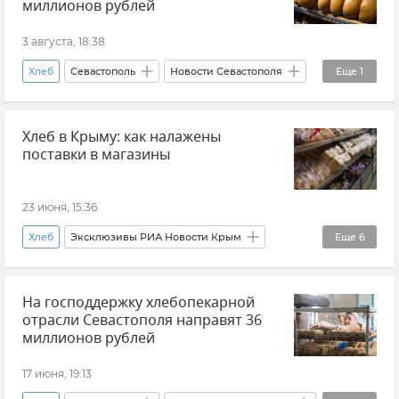
миллионов рублей
3 августа, 18:38
Хлеб
Севастополь
Новости Севастополя
Еще
1
Правительство Севастополя
Хлеб в Крыму: как налажены
поставки в магазины
23 июня, 15:36
Хлеб
Эксклюзивы РИА Новости Крым
Еще
6
Крым
Новости Крыма
На господдержку хлебопекарной
Продовольственная безопасность Крыма
отрасли Севастополя направят 36
Минпромторг РК
Дефицит топлива в Крыму
миллионов рублей
Продукты
17 июня, 19:13