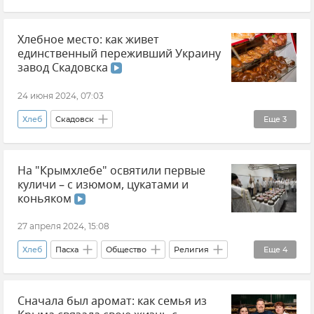
Производство
Минсельхоз Крыма
Хлебное место: как живет
Денис Кратюк
Общество
Еда
единственный переживший Украину
Новости Крыма
завод Скадовска
24 июня 2024, 07:03
Хлеб
Скадовск
Еще
3
Эксклюзивы РИА Новости Крым
На "Крымхлебе" освятили первые
Херсонская область
Новые регионы России
куличи – с изюмом, цукатами и
коньяком
27 апреля 2024, 15:08
Хлеб
Пасха
Общество
Религия
Еще
4
Православие
Крым
Симферополь
Сначала был аромат: как семья из
Видео