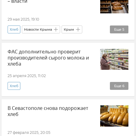
– власти
29 мая 2025, 19:10
Хлеб
Новости Крыма
Крым
Еще
5
Продовольственная безопасность Крыма
ФАС дополнительно проверит
Мясо
Фрукты
Минсельхоз Крыма
производителей сырого молока и
Минпром Крыма
хлеба
25 апреля 2025, 11:02
Хлеб
Еще
6
ФАС (Федеральная антимонопольная служба)
В Севастополе снова подорожает
Продукты
Цены и тарифы
хлеб
Максим Шаскольский
Новости
Молоко
27 февраля 2025, 20:05