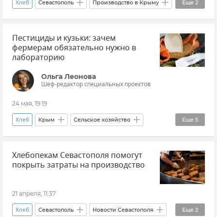
Хлеб
Севастополь
Производство в Крыму
Еще
2
Новости Севастополя
Субсидии
Пестициды и кузьки: зачем
фермерам обязательно нужно в
лабораторию
Ольга Леонова
Шеф-редактор специальных проектов
24 мая, 19:19
Хлеб
Крым
Сельское хозяйство
Еще
5
Симферополь
Севастополь
Зерно
Хлебопекам Севастополя помогут
Урожай зерновых культур
покрыть затраты на производство
Эксклюзивы РИА Новости Крым
21 апреля, 11:37
Хлеб
Севастополь
Новости Севастополя
Еще
2