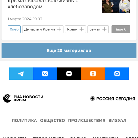
Крыма связала свою жизнь с
хлебозаводом
1 марта 2024, 19:03
Хлеб
Династии Крыма
Крым
семья
Еще
6
Общество
Династия Баланюков
Еда
Еще 20 материалов
Вкусно и полезно
Симферополь
Год семьи в России
ПОЛИТИКА
ОБЩЕСТВО
ПРОИСШЕСТВИЯ
ВИЗУАЛ