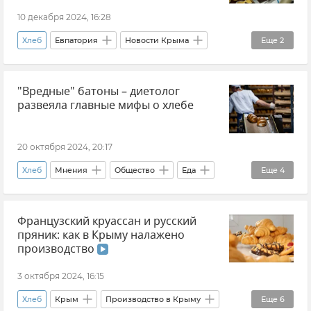
Государственный совет РК (Госсовет)
10 декабря 2024, 16:28
Крымские татары
Владимир Трегуб
Хлеб
Евпатория
Новости Крыма
Еще
2
Владимир Путин (политик)
МЧС Крыма
Крым
Еда
Промышленность в Крыму
"Вредные" батоны – диетолог
развеяла главные мифы о хлебе
Образование в Крыму и Севастополе
Волонтеры
Культура
20 октября 2024, 20:17
Великая Отечественная война
Хлеб
Мнения
Общество
Еда
Еще
4
Поисковые работы
РИА Новости Крым
Здоровье
Красота и здоровье
Елка
Фонд "Защитники Отечества"
Французский круассан и русский
Диетология
Ирина Сухарева
пряник: как в Крыму налажено
Подвиги героев
производство
3 октября 2024, 16:15
Хлеб
Крым
Производство в Крыму
Еще
6