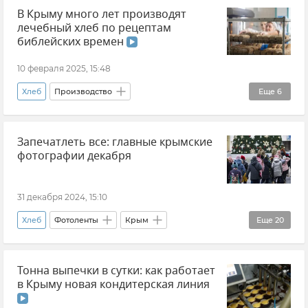
В Крыму много лет производят
Торговля
Инфляция
Новости Крыма
лечебный хлеб по рецептам
библейских времен
10 февраля 2025, 15:48
Хлеб
Производство
Еще
6
Производство в Крыму
Запечатлеть все: главные крымские
Симферопольский район
фотографии декабря
Экономика Крыма
Денис Кратюк
Минсельхоз Крыма
Видео
31 декабря 2024, 15:10
Хлеб
Фотоленты
Крым
Еще
20
Разлив нефтепродуктов в Черном море
Тонна выпечки в сутки: как работает
Керчь
Новый год 2025
в Крыму новая кондитерская линия
Минсельхоз Крыма
Евпатория