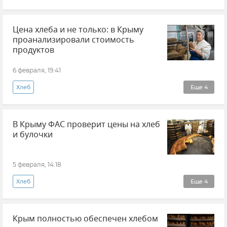
Финансирование
Производство в Крыму
Цена хлеба и не только: в Крыму
проанализировали стоимость
продуктов
6 февраля, 19:41
Хлеб
Еще
4
ФАС (Федеральная антимонопольная служба)
В Крыму ФАС проверит цены на хлеб
Цены в Крыму
Анатолий Гук
и булочки
Минпромторг РК
5 февраля, 14:18
Хлеб
Еще
4
ФАС (Федеральная антимонопольная служба)
Крым полностью обеспечен хлебом
Новости Крыма
Крым
Цены в Крыму