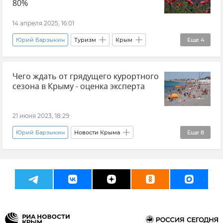
80%
14 апреля 2025, 16:01
Юрий Барзыкин
Туризм
Крым
Еще
4
Новости Крыма
Майские праздники
Чего ждать от грядущего курортного
Краснодарский край
Анапа
сезона в Крыму - оценка эксперта
21 июня 2023, 18:29
Юрий Барзыкин
Новости Крыма
Еще
8
Туризм в Крыму
Крым курортный
Отдых в Крыму
Новости
Отдых
Туризм
Общество
Логистика