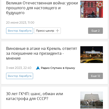
Великая Отечественная война: уроки
Поставки западного оружия Украине
НАТО
прошлого для настоящего и
Йенс Столтенберг
Украина
Россия
будущего
Новости СВО
Мнения
20 июня 2023, 11:00
Виктор Харабуга
Пресс-центр
Еще
2
Сергей Ченнык
Алексей Живов
Виновные в атаке на Кремль ответят
за покушение на президента -
мнение
3 мая 2023, 22:40
Радио Спутник в Крыму
Виктор Харабуга
Еще
12
Атака беспилотников на Кремль
Кремль
30 лет ГКЧП: шанс, обман или
Москва
Украина
Россия
катастрофа для СССР?
Беспилотник (БПЛА, дрон)
Происшествия