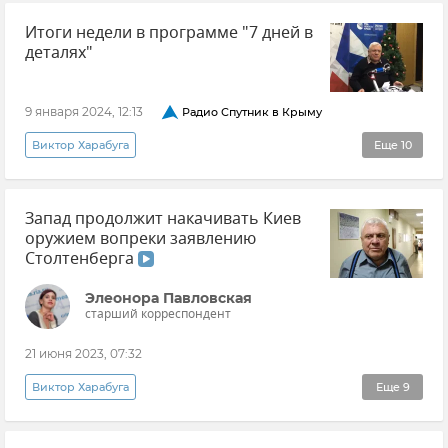
Итоги недели в программе "7 дней в
деталях"
9 января 2024, 12:13
Радио Спутник в Крыму
Виктор Харабуга
Еще
10
КФУ (Крымский федеральный университет)
Запад продолжит накачивать Киев
Максим Грознов
7 дней в деталях
оружием вопреки заявлению
Крым
Столтенберга
Безопасность Республики Крым и Севастополя
Элеонора Павловская
старший корреспондент
Белгород
Владимир Путин (политик)
21 июня 2023, 07:32
Подкасты
Мнения
Виктор Харабуга
Еще
9
Поставки западного оружия Украине
Эксклюзивы РИА Новости Крым
Политика