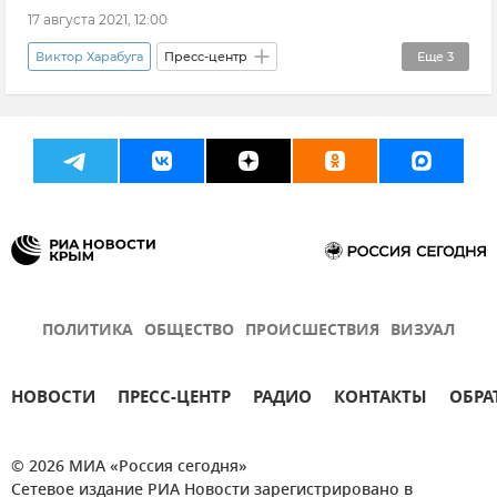
Мнения
Безопасность
Новости
17 августа 2021, 12:00
Теракт
Владимир Путин (политик)
Виктор Харабуга
Пресс-центр
Еще
3
Вадим Петров
ГКЧП
30 лет без СССР: хроника распада великой страны
ПОЛИТИКА
ОБЩЕСТВО
ПРОИСШЕСТВИЯ
ВИЗУАЛ
НОВОСТИ
ПРЕСС-ЦЕНТР
РАДИО
КОНТАКТЫ
ОБРА
© 2026 МИА «Россия сегодня»
Сетевое издание РИА Новости зарегистрировано в