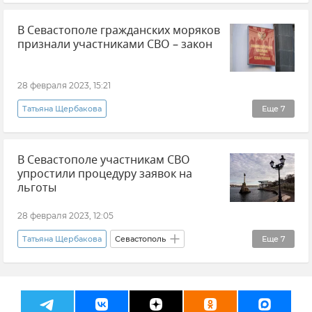
Законодательное собрание Севастополя
В Севастополе гражданских моряков
Севастополь
Эвакуация
Новости
признали участниками СВО – закон
Новости Крыма
Крым
Безопасность Республики Крым и Севастополя
28 февраля 2023, 15:21
Безопасность
Татьяна Щербакова
Еще
7
Законодательное собрание Севастополя
В Севастополе участникам СВО
Общество
Новости СВО
Севастополь
упростили процедуру заявок на
Закон и право
Новости Крыма
Крым
льготы
28 февраля 2023, 12:05
Татьяна Щербакова
Севастополь
Еще
7
Новости СВО
Закон и право
Общество
Михаил Развожаев
Армия и флот