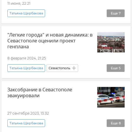
11 июня, 22:21
Татьяна Щербакова
Еще
7
Удар ВСУ по Панораме "Оборона Севастополя"
"Легкие города" и новая динамика: в
Севастополь
Новости Севастополя
Севастополе оценили проект
Крым
Новости Крыма
Мнения
генплана
Эксклюзивы РИА Новости Крым
8 февраля 2024, 21:25
Татьяна Щербакова
Севастополь
Еще
5
Эксклюзивы РИА Новости Крым
Общество
Заксобрание в Севастополе
Михаил Развожаев
Генплан Севастополя
эвакуировали
Заксобрание Севастополя
27 сентября 2023, 13:32
Татьяна Щербакова
Еще
8