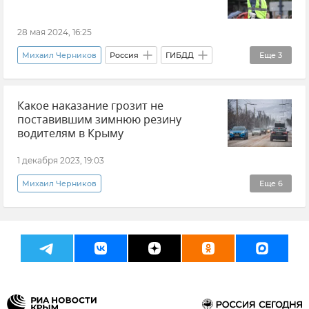
28 мая 2024, 16:25
Михаил Черников
Россия
ГИБДД
Еще
3
Закон и право
Новости
ГАИ
Какое наказание грозит не
поставившим зимнюю резину
водителям в Крыму
1 декабря 2023, 19:03
Михаил Черников
Еще
6
МВД РФ (Министерство внутренних дел Российской Федерации)
Новости
ГИБДД
Штрафы
Зима
Автомобиль