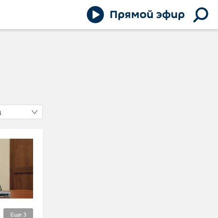
д
Еще
3