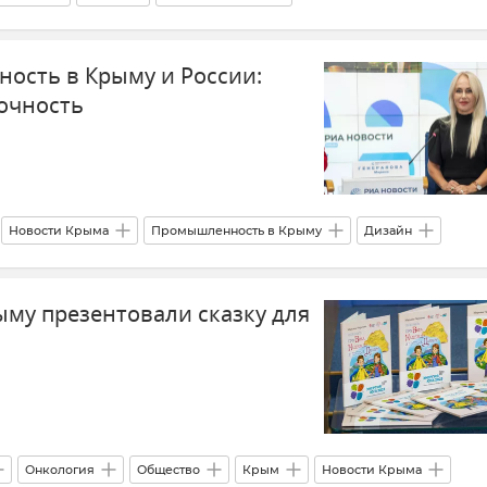
стных структурах Крыма и Севастополя
Кадровые перестановки
ость в Крыму и России:
точность
Новости Крыма
Промышленность в Крыму
Дизайн
рыму презентовали сказку для
й
Онкология
Общество
Крым
Новости Крыма