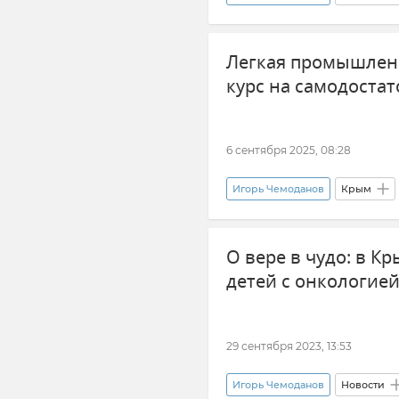
Кадровые перестановки во вла
Легкая промышленн
РКБ им. Н. А. Семашко
курс на самодоста
6 сентября 2025, 08:28
Игорь Чемоданов
Крым
Одежда
Мнения
О вере в чудо: в К
детей с онкологие
29 сентября 2023, 13:53
Игорь Чемоданов
Новости