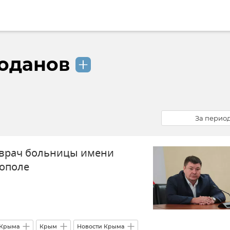
оданов
За перио
 врач больницы имени
ополе
 Крыма
Крым
Новости Крыма