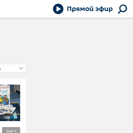
д
Еще
4