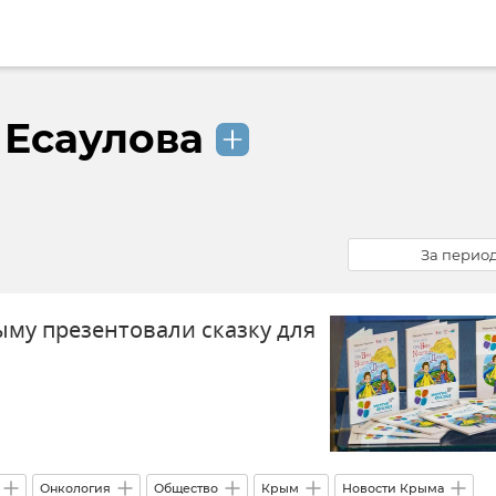
 Есаулова
За перио
рыму презентовали сказку для
й
Онкология
Общество
Крым
Новости Крыма