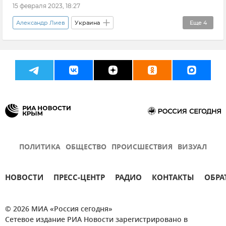
15 февраля 2023, 18:27
Александр Лиев
Украина
Еще
4
Минобороны Украины
СБУ (Служба безопасности Украины)
ВСУ (Вооруженные силы Украины)
Новости СВО
ПОЛИТИКА
ОБЩЕСТВО
ПРОИСШЕСТВИЯ
ВИЗУАЛ
НОВОСТИ
ПРЕСС-ЦЕНТР
РАДИО
КОНТАКТЫ
ОБРА
© 2026 МИА «Россия сегодня»
Сетевое издание РИА Новости зарегистрировано в